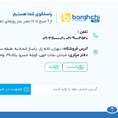
پاسخگوی شما هستیم
از 9 صبح تا 17 عصر بجز روزهای تعطیل
تلفن :
021-35000020
|
021-91003520
آدرس فروشگاه:
تـهران، لالـه زار، پاسـاژ اتحـاديه، طبقه سوم
دفتر مركزى:
خيابان نجات الهى، كوچه خسرو، پلاك٢٧، واحد ٢، طبقه اول
واتساپ
بله