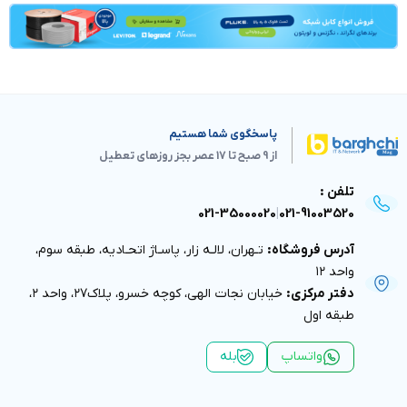
پاسخگوی شما هستیم
از 9 صبح تا 17 عصر بجز روزهای تعطیل
021-35000020
|
02
اه:
تـهران، لالـه زار، پاسـاژ اتحـاديه، طبقه سوم،
:
خيابان نجات الهى، كوچه خسرو، پلاك٢٧، واحد ٢،
پ
بله