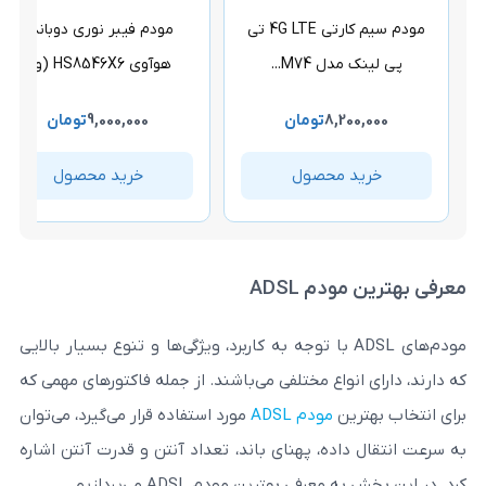
مودم سیم کارتی 4G LTE تی
مودم فیبر نوری دوبانده
 M74...
هوآوی HS8546X6 (و...
سیم VDSL2
8,2
تومان
9,000,000
تومان
,300,000
 محصول
خرید محصول
خرید 
م ADSL
ودم‌های ADSL با توجه به کاربرد، ویژگی‌ها و تنوع بسیار بالایی
نواع مختلفی می‌باشند. از جمله فاکتورهای مهمی که
ین
مودم ADSL
مورد استفاده قرار می‌گیرد، می‌توان
اده، پهنای باند، تعداد آنتن و قدرت آنتن اشاره
ی بهترین مودم ADSL می‌پردازیم.