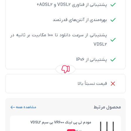
فناوری VDSL2 و ADSL2+
دی از آنتن‌های قدرتمند
پشتیبانی از سرعت دانلود تا 100 مگابیت بر ثانیه در
ز IPv6
تاً بالا
مشاهده همه
مودم تی پی لینک VR600 بی سیم VDSL2