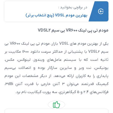
رقچی بخوانید :
م VDSL (پنج انتخاب برتر)
VDSL
یکی از بهترین مودم های VDSL بازار، مودم تی پی لینک VR600 بی
سيم VDSL2 با پشتیبانی از حداکثر سرعت دانلود 1600 مگابیت بر
ا سیستم عامل‌های ویندوز، لینوکس، مکس،
 و سایرین سازگار بوده و اتصالات بی‌سیم
ربران ارائه می‌دهد. از دیگر مشخصات این مودم
گیمینگ قدرتمند می‌توان 3 آنتن خارجی با قدرت آنتن 3dBi،