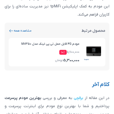
این مودم به کمک اپلیکیشن tpMiFi نیز مدیریت ساده‌ای را برای
ند.
مشاهده همه
مودم 4G قابل حمل تی پی لینک مدل M7350
5,700,000
۱۰%
5,300,000
تومان
رقچی
به معرفی و بررسی
بهترین مودم پرسرعت
با بهترین نوع مودم برای اینترنت پرسرعت و