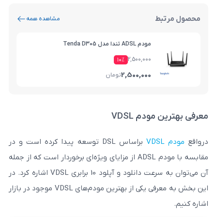
مشاهده همه
مودم ADSL تندا مدل Tenda D305
2,500,000
۱۰%
2,500,000
تومان
م VDSL
بر‌اساس DSL توسعه پیدا کرده است و در
مقابسه با مودم ADSL از مزایای ویژه‌ای برخوردار است که از جمله
آن می‌توان به سرعت دانلود و آپلود 10 برابری VDSL اشاره کرد. در
این بخش به معرفی یکی از بهترین مودم‌های VDSL موجود در بازار