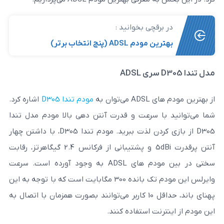
رقچی بخوانید :
م ADSL (پنج انتخاب برتر)
ان به
مودم تندا D305
اشاره کرد.
ا سرعت و قدرت آنتن دهی بالا مودم مدل تندا
D305 از بازی کردن لذت ببرید. مودم تندا D305، با داشتن چهار
آنتن پرقدرت 5dBi و پشتیبانی از فرکانس 2.4 گیگاهرتز، رقابت
سختی در بین مودم های ADSL به وجود آورده است. سرعت
وایرلس این مودم تک بانده 300 مگابایت است که با توجه به این
پهنای باند، حداقل 10 کاربر می‌توانند بصورت همزمان با اتصال به
نت استفاده کنند.