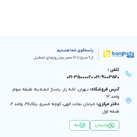
پاسخگوی شما هستیم
از 9 صبح تا 17 عصر بجز روزهای تعطیل
021-35000020
|
02
اه:
تـهران، لالـه زار، پاسـاژ اتحـاديه، طبقه سوم،
:
خيابان نجات الهى، كوچه خسرو، پلاك٢٧، واحد ٢،
پ
بله