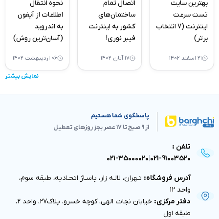
بهترین سایت
اتصال تمام
نحوه انتقال
تست سرعت
ساختمان‌های
اطلاعات از آیفون
اینترنت (7 انتخاب
کشور به اینترنت
به اندروید
برتر)
فیبر نوری!
(آسان‌ترین روش)
۲۱ اسفند ۱۴۰۲
۱۷ آبان ۱۴۰۲
۰۶ اردیبهشت ۱۴۰۲
نمایش بیشتر
پاسخگوی شما هستیم
از 9 صبح تا 17 عصر بجز روزهای تعطیل
تلفن :
021-35000020
|
021-91003520
آدرس فروشگاه:
تـهران، لالـه زار، پاسـاژ اتحـاديه، طبقه سوم،
واحد ١٢
دفتر مركزى:
خيابان نجات الهى، كوچه خسرو، پلاك٢٧، واحد ٢،
طبقه اول