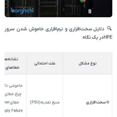
‌افزاری و نرم‌افزاری خاموش شدن سرور
نشانه‌ها یا
روش بررسی
کل
علت احتمالی
خطاهای رایج
راه‌حل پیشن
بررسی وضع
خاموشی ناگهانی،
چراغ خطای پاور،
تعویض پاو
منبع تغذیه (PSU)
خطای
Power
معیوب / اطم
Supply Failure
در
از اتصال به