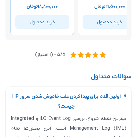
ن
18,800,000
تومان
19,400,000
تومان
خرید محصول
خرید محصول
5/5 - (1 امتیاز)
ول
اولین قدم برای پیدا کردن علت خاموش شدن سرور HP
چیست؟
بهترین نقطه شروع، بررسی iLO Event Log و Integrated
Management Log (IML) است. این بخش‌ها تمام