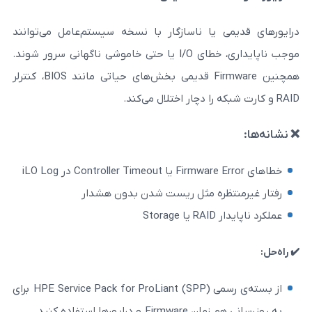
 یا ناسازگار با نسخه سیستم‌عامل می‌توانند
موجب ناپایداری، خطای I/O یا حتی خاموشی ناگهانی سرور شوند.
همچنین Firmware قدیمی بخش‌های حیاتی مانند BIOS، کنترلر
ظره مثل ریست شدن بدون هشدار
Sto
از بسته‌ی رسمی HPE Service Pack for ProLiant (SPP) برای
رایورها استفاده کنید.