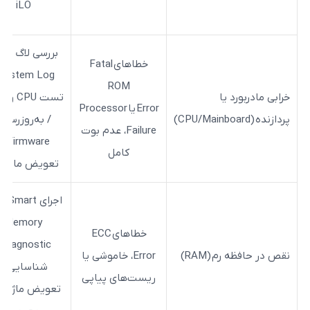
iLO
منبع برق مس
بررسی لاگ iLO و
خطاهای
Fatal
System Log /
ROM
تست CPU و BIOS
Error
یا
Processor
/ به‌روزرسانی
Failure
، عدم بوت
Firmware یا
کامل
تعویض مادربورد
اجرای HPE Smart
Memory
خطاهای
ECC
Diagnostic /
RAM)
Error
، خاموشی یا
شناسایی و
ریست‌های پیاپی
تعویض ماژول رم