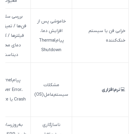
معیوب
بررسی سلامت
خاموشی پس از
فن‌ها / تمیز کردن
ستم
افزایش دما،
فیلترها / کنترل
پیام
Thermal
دمای محیط
Shutdown
دیتاسنتر
بررسی t
پیام
Kernel
Viewer /
مشکلات
،
Power Error
سیستم‌عامل
سیستم‌عامل (OS)
Crash یا Freeze
کنترل مصر
منابع مجازی‌
ناسازگاری
به‌روزرسانی از