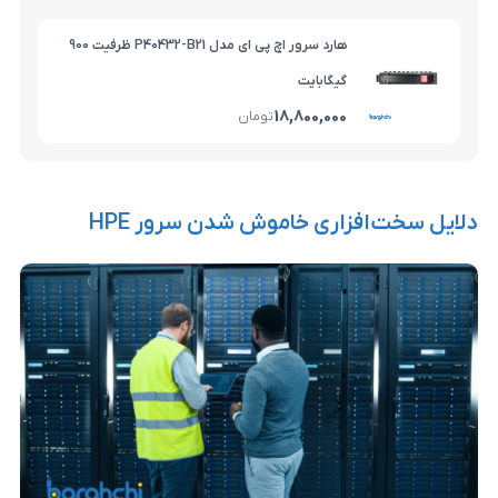
هارد سرور اچ پی ای مدل P40432-B21 ظرفیت 900
گیگابایت
18,800,000
تومان
اری خاموش شدن سرور HPE