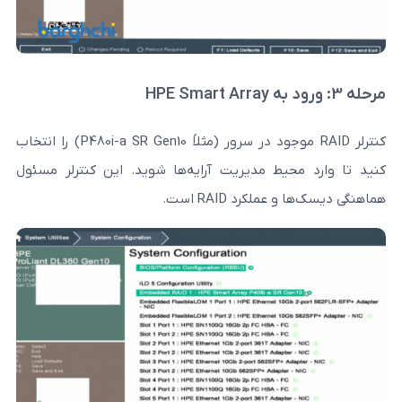
کنترلر RAID موجود در سرور (مثلاً P480i-a SR Gen10) را انتخاب
یط مدیریت آرایه‌ها شوید. این کنترلر مسئول
کرد RAID است.