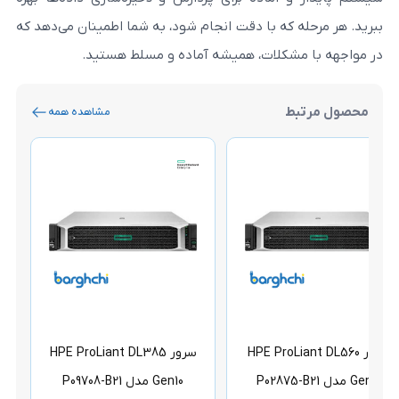
که با دقت انجام شود، به شما اطمینان می‌دهد که
کلات، همیشه آماده و مسلط هستید.
مشاهده همه
HPE ProL
سرور HPE ProLiant DL385
سرور oLiant DL385
Gen10 مدل P09708-B21
Gen10 مدل P05887-B21