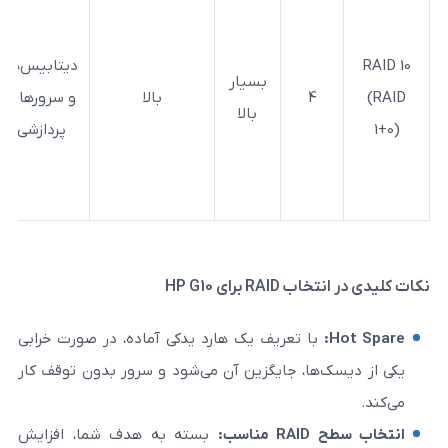
ترکیبی از
سرعت و
دیتابیس‌ها
امنیت،
بسیار
4
بالا
و سرورهای
مناسب
بالا
د
پردازشی
برای
هزی
عملیات
سنگین
رای HP G10
ا تعریف یک هارد یدکی آماده، در صورت خرابی
ها، جایگزین آن می‌شود و سرور بدون توقف کار
RAID
مناسب
:
بسته به هدف شما، افزایش