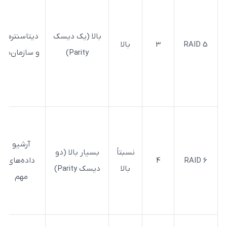
اگ
سرعت و
ی
امنیت،
بالا (یک دیسک
دیتاسنترها
همز
3
بالا
استفاده
Parity)
و سازمان‌ها
شود
بهینه از
ا
فضای
دیسک
امنیت
بسیار بالا،
آرشیو
نسبتاً
بسیار بالا (دو
امکان
4
داده‌های
ن
بالا
دیسک Parity)
خرابی دو
مهم
هارد
کم
همزمان