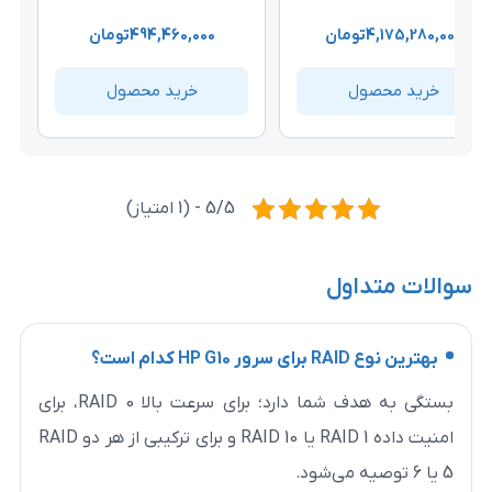
مان
494,460,000
تومان
193,860,000
توما
خرید محصول
خرید محصول
5/5 - (1 امتیاز)
ول
؟
بستگی به هدف شما دارد؛ برای سرعت بالا RAID 0، برای
امنیت داده RAID 1 یا RAID 10 و برای ترکیبی از هر دو RAID