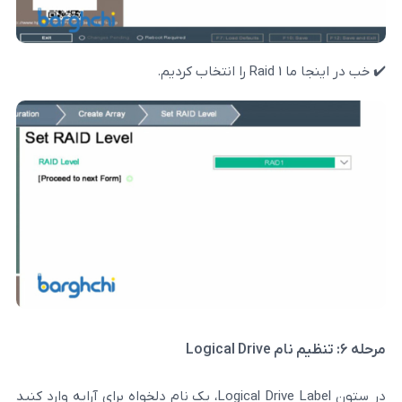
م.
در ستون Logical Drive Label، یک نام دلخواه برای آرایه وارد کنید