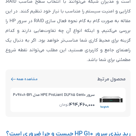
است و مدیران شبکه می‌توانند با انتخاب سطح مناسب RAID،
یستم را متناسب با نیاز خود تنظیم کنند. در این
م ‌به ‌گام
نحوه فعال سازی RAID در سرور HP
را
 اینکه انواع آن چه تفاوت‌هایی دارند و کدام
کاری شما مناسب‌تر خواهد بود. اگر به دنبال یک
کاربردی هستید، این مطلب می‌تواند نقطه شروع
باشد.
مشاهده همه
سرور HPE ProLiant DL385 Gen10 مدل P09708-B21
494,460,000
تومان
 است؟