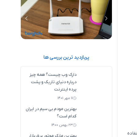
آموزش تصویری تنظیم مودم نتربیت (0 تا
نحوه تنظیم مودم فیبر نوری تی پی لینک
10
(0 تا 100)
پربازدید ترین بررسی ها
دارک وب چیست؟ همه چیز
درباره دنیای تاریک و پشت
پرده اینترنت
۱۱ مهر ۱۴۰۱
بهترین مودم بی سیم در ایران
کدام است؟
۲۳ بهمن ۱۴۰۰
نسخه Education یا Enterprise استفاده
بهترین مارک موتور برق بازار