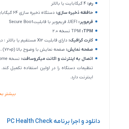
رم:
4 گیگابایت یا بالاتر
حافظه ذخیره سازی:
دستگاه ذخیره سازی 64 گیگابایت یا بیشتر
فرم‌ویر:
UEFI، فریم‌ویر با قابلیت Secure Boot
:TPM
TPM
نسخه 2.0
کارت گرافیک:
دارای قابلیت X12 مستقیم یا بالاتر ؛ درایور WDDM 2.0 یا جدیدتر
صفحه نمایش:
صفحه نمایش با وضوح بالا (720p) ، اندازه بزرگتر از 9 اینچ ، 8 بیت در هر کانال رنگی (یا بهتر)
مودم فیبرنوری هوآوی مدل EchoLife
HG8346M
اتصال به اینترنت و اکانت میکروسافت:
4,300,000
اینترنت دارد.
3,700,000
تومان
مشاهده بیشتر
بیشتر بخو
دانلود و اجرا برنامه PC Health Check