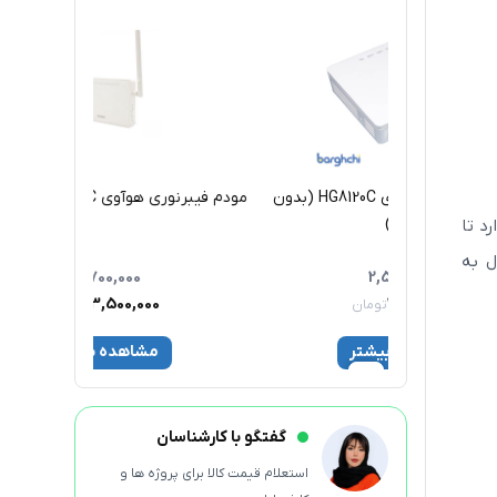
مودم فیبر نوری هوآوی HG8120C (بدون
مودم فیبرنوری هوآوی EchoLife HG8245C
نیاز به اتصال به اینترنت و اکانت میکروسافت یا MSA دارد تا
یاز به اتصال به
3,700,000
3,500,000
ن
تومان
ر
مشاهده بیشتر
گفتگو با کارشناسان
استعلام قیمت کالا برای پروژه ها و