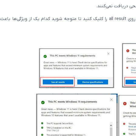
برای اینکه بتوانید تمام اطلاعات را ببینید مانند تصویر روی all result را کلیک کنید تا متوجه شوید کدام یک از ویژگی‌ه