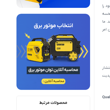
ت برنامه PC Health Check خود را
نخسه
د. ما
ص این امر
 با انتشار
اشند، امکان آپدیت
Qua
محصولات مرتبط