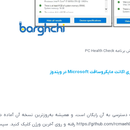
امه PC Health Check
ت مایکروسافت Microsoft در ویندوز
توسط GitHub توسعه یافته که دسترسی به آن رایگان است، و همیشه به‌روزترین نسخه آن آماده 
می‌باشد. برای دانلود به آدرس https://github.com/rcmaehl/WhyNotWin11/releases رفته و روی آخرین ورژن کلیک 