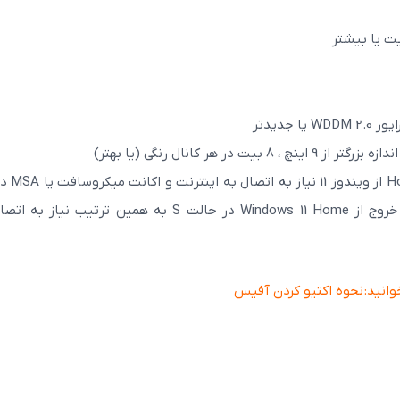
مودم فیبر نوری دوبانده هوآوی HS8346X6-
C (وای فای 6)
WiFi)
نسخه Home از ویندوز 11 
تنظیمات دستگاه را در اولین استفاده تکمیل کند. خروج از Windows 11 Home در حالت S به همین ترتیب ن
2,500,000
9,700,000
2,400,000
9,600,000
تومان
توما
مشاهده بیشتر
مشاهده بیشت
انید:
نحوه اکتیو کردن آفیس