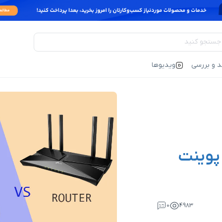
د و بررسی
ویدیوها
پوینت
0
4983