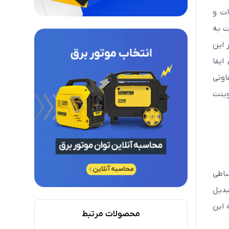
ات و
ت به
 این
ایفا
اوتی
وینت
باطی
بدیل
 این
محصولات مرتبط