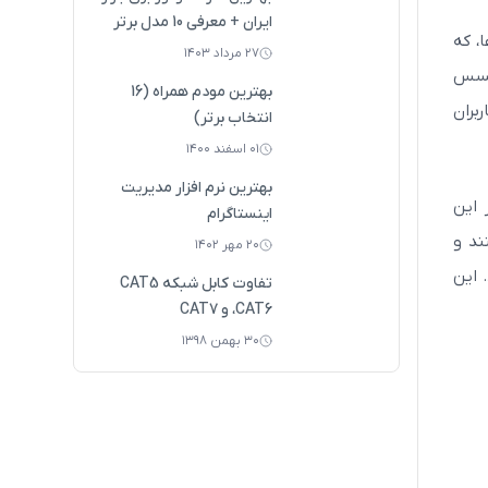
ایران + معرفی 10 مدل برتر
، که
۲۷ مرداد ۱۴۰۳
 Wi-Fi عمل می‌کنند. اکسس
بهترین مودم همراه (16
بران
انتخاب برتر)
۰۱ اسفند ۱۴۰۰
بهترین نرم افزار مدیریت
 این
اینستاگرام
گاه‌ها را به شبکه محلی (LAN) وصل کنند و
۲۰ مهر ۱۴۰۲
م می‌کند. این
تفاوت کابل‌ شبکه CAT5
،CAT6 و CAT7
۳۰ بهمن ۱۳۹۸