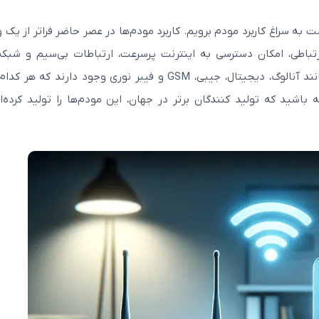
 به سراغ کاربرد مودم برویم. کاربرد مودم‌ها در عصر حاضر فراتر از یک 
باطی، امکان دسترسی به اینترنت پرسرعت، ارتباطات بی‌سیم و شبکه
مخابراتی را میسر می‌سازند. مودم‌ها در انواع مختلفی مانند آنالوگ، دیجیتال، جیبی، GSM و فیبر نوری وجود دارند ک
باشید که تولید کنندگان برتر در جهان، این مودم‌ها را تولید کرده‌ان
مودم سیم کارتی 4.5G نزتک مدل NZT-
DWR-933V
TDX1100
6,700,000
9,600,000
6,300,000
9,500,000
تومان
توم
مشاهده بیشتر
مشاهده بیش