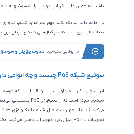
باشد. به همین دلیل اگر این دوربین را به سوئیچ Poe متصل کنید میزان برق مورد نیاز دوربین توسط سوئیچ تامین می‌گردد.
نکته جالب این است که سیگنال‌های داده و جریان برق در 
در برقچی بخوانید :
تفاوت پچ پنل و سوئیچ
سوئیچ 4پورت KVM دی لینک مدل VM
410H
سوئیچ شبکه PoE
چیست و چه انواعی دار
9,600,000
9,000,000
تومان
مشاهده بیشتر
سوئیچ شبکه است که از تکنولوژی PoE پشتیبانی می‌کند. درواقع زمانی که
می
تجهیزات با PoE، میزان برق تجهیزات تامین می‌گردد. دقیقا تفاوت سوئیچ PoE و سوئیچ‌های معمولی در همین مبحث است.