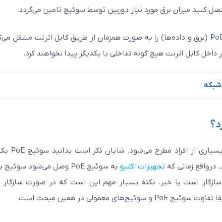
در ادامه باید به یک نکته مهم هم اشاره کنیم، فناوری PoE (برق و داده‌ها) را به صورت همزمان از طریق کابل اترنت منتقل 
داخل کابل اترنت هیچ گونه تداخلی با یکدیگر پیدا نخواهند کرد.
 شبکه
DK-
سوئیچ 48 پورت سیسکو مدل C9200L-48P-
24TS-E
4X-E
د؟
32,000,000
820,000,000
29,000,000
740,000,000
تومان
توما
این سوال یکی از متداول‌ترین سوالاتی است که توسط
مشاهده بیشتر
مشاهده بیشت
تجهیزات اکتیو
به سوئیچ PoE وصل می‌شود سوئیچ
‌کند که آیا تجهیزات متصل شده با تکنولوژی PoE سازگار است یا خیر. نکته بسیار مهم این است که در صورت سازگ