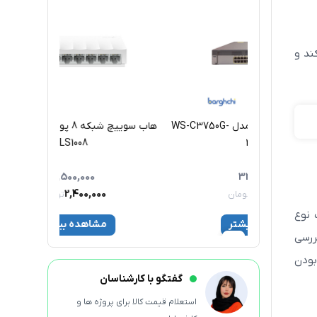
می‌کند و
سوئیچ 24 پورت سیسکو مدل WS-C3750G-
هاب سوییچ شبکه 8 پورت Tp Link مدل
LS1008
2,500,000
2,400,000
ن
تومان
 بسیاری از افراد مطرح می‌شود. شایان ذکر است بدانید سوئیچ PoE یک نوع
ر
مشاهده بیشتر
 بررسی
ار بودن
گفتگو با کارشناسان
استعلام قیمت کالا برای پروژه ها و