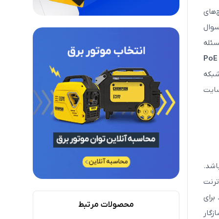
‌های
سوال
 مسئله
فناوری PoE چیست؟ کاربرد سوئیچ PoE، تفاوت سوئیچ PoE اکتیو با سوئیچ PoE
شبکه
ایت
اشد.
ترنت
برای
محصولات مرتبط
 کنید تنها کافی است دوربین تحت شبکه‌ای را انتخاب نمایید که با تکنولوژی PoE سازگار