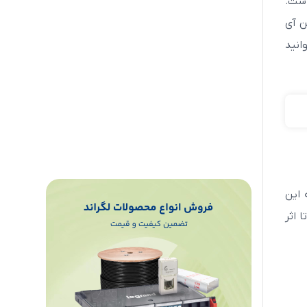
ست.
ن آی
انید
ن می‌گردد که این
 اثر