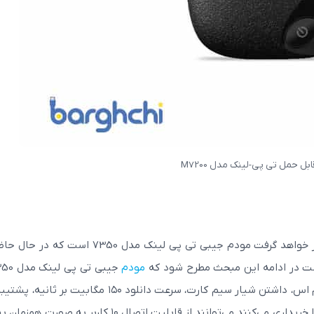
مودم فیبر نوری APC یا UPC؟
دومین مودم که در این قسمت از مقاله مورد بررسی قرار خواهد گرفت مودم جیبی تی پی لینک مدل 7350 
مودم
جیبی تی پی لینک مدل 7350 از
قابلیت‌های متعددی همچون قابلیت پشتیبانی از اس ام اس، داشتن شیار سیم کارت، سرعت دانلود ۱۵۰ مگابیت ب
شبکه 4G و غیره می‌باشد. در ثانی کاربرانی که این مودم را خریداری می‌کنند می‌توانند از قابلیت اتصال ۱۰ کاربر 