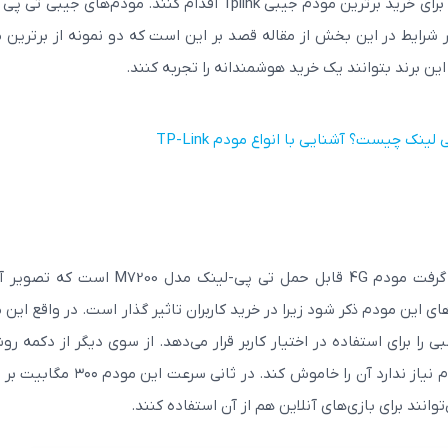
این قسمت از مقاله مربوط به افرادی است که قصد دارند برای خرید برترین مودم جیبی Tplink اقدام کنند. مودم‌های 
هر شرایط در این بخش از مقاله قصد بر این است که دو نمونه از برترین 
این برند بتوانند یک خرید هوشمندانه را تجربه کنند.
ینک چیست؟ آشنایی با انواع مودم TP-Link
مودم روتر VDSL/ADSL بی سیم N300 تی پی
مودم تی پی لینک 8961 TD-W8961N ADSL
لینک مدل TD-W9950
,000
5,500,000
00,000
5,200,000
تومان
اولین مودم که در این مطالعه مورد بررسی قرار خواهد گرفت مودم 4G قابل حمل تی پی-لینک مدل 
ی این مودم ذکر شود زیرا در خرید کاربران تاثیر گذار است. در واقع این 
مشاهده بیشتر
مشاهد
ه زمان مناسبی را برای استفاده در اختیار کاربر قرار می‌دهد. از سوی دیگر از دکمه ر
خاموش برخوردار است که کاربر می‌تواند زمانی که به مودم نیاز ندارد آن را خاموش کند. در ث
نند برای بازی‌های آنلاین هم از آن استفاده کنند.