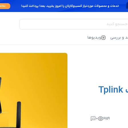
د و بررسی
ویدیوها
T
0
6159