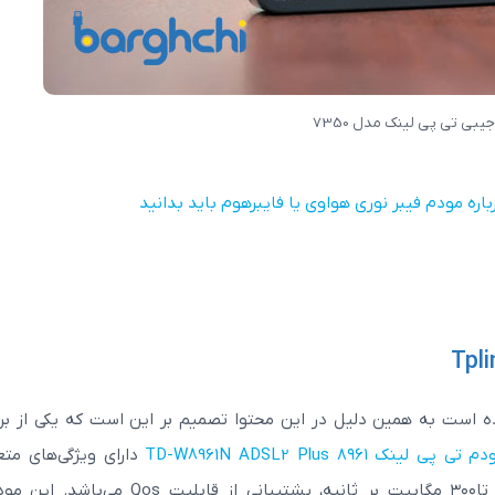
یبی تی پی لینک مدل 7350
باره مودم فیبر نوری هواوی یا فایبرهوم باید بدانید
ه است به همین دلیل در این محتوا تصمیم بر این است که یکی از بر
 تی پی لینک ۸۹۶۱ TD-W8961N ADSL2 Plus
دارای ویژگی‌های مت
همچون دو آنتن قدرتمند با قدرت ۵ دسی‌بل، سرعت تا۳۰۰ مگابیت بر ثانیه، پشتیبانی از قابلیت s