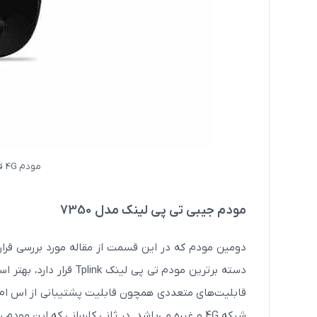
مودم 4G قابل حمل تی پی-لینک مدل M7200
مودم جیبی تی پی لینک مدل 7350
دسته
برترین مودم تی پی لینک Tplink قرار دارد، بهتر است در ادامه این مبحث مطرح شود که