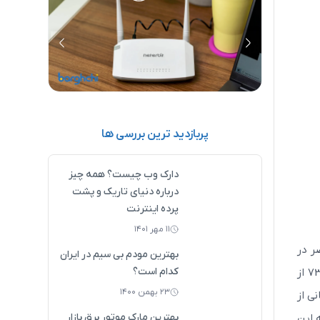
آموزش تصویری تنظیم مودم نتربیت (0 تا
نحوه تنظیم مودم فیبر نوری تی پی لینک
100)
(0 تا 100)
پربازدید ترین بررسی ها
دارک وب چیست؟ همه چیز
درباره دنیای تاریک و پشت
پرده اینترنت
۱۱ مهر ۱۴۰۱
است که در حال حاضر در
بهترین مودم بی سیم در ایران
کدام است؟
۲۳ بهمن ۱۴۰۰
ر ثانیه، پشتیبانی از
بهترین مارک موتور برق بازار
به صورت همزمان به این