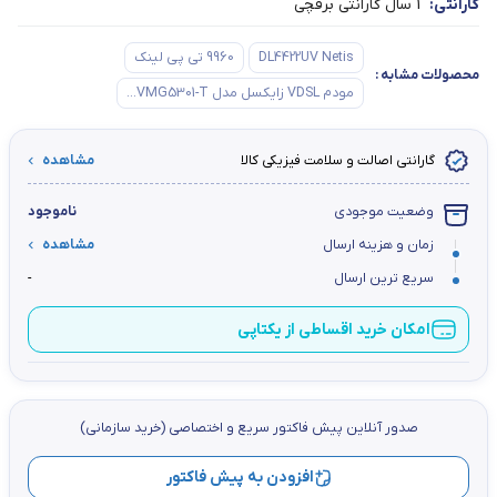
گارانتی:
1 سال گارانتی برقچی
DL4422UV Netis
9960 تی پی لینک
محصولات مشابه
:
مودم VDSL زایکسل مدل VMG5301-T...
گارانتی اصالت و سلامت فیزیکی کالا
مشاهده
وضعیت موجودی
ناموجود
زمان و هزینه ارسال
مشاهده
سریع ترین ارسال
-
امکان خرید اقساطی از یکتاپی
صدور آنلاین پيش فاكتور سریع و اختصاصي (خرید سازمانی)
افزودن به پیش فاکتور