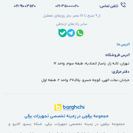
تلفن تماس:
021-35000020
021-91003520
از 9 صبح تا 17 عصر بجز روزهای تعطیل
سایر راه های ارتباطی
آدرس ما
آدرس فروشگاه:
تـهران، لالـه زار، پاسـاژ اتحـاديه، طبقه سوم، واحد ١٢
دفتر مركزى:
خيابان نجات الهى، كوچه خسرو، پلاك٢٧، واحد ٢، طبقه اول
مجموعه برقچی در زمینه تخصصی تجهیزات برقی
مجموعه برقچی در زمینه تخصصی تجهیزات برقی، شبکه پسیو، اکتیو و