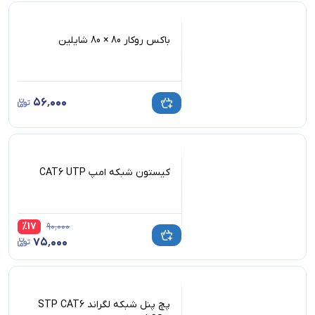
باکس روکار 80 × 80 شایلین
۵۶٬۰۰۰
کیستون شبکه امپ CAT6 UTP
%
17
۹۰٬۰۰۰
۷۵٬۰۰۰
پچ پنل شبکه لگراند STP CAT6