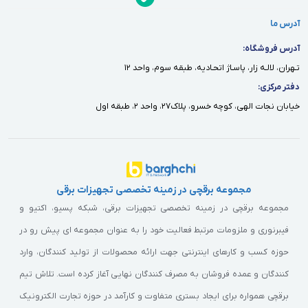
مشاهده قیمت هر کدام از آن ها وارد
وبسایت برقچی
، مرجع اصلی
آدرس ما
تجهیزات شبکه شوید. از مشخصات اتصالات آگاه شوید و ان ها را باهم
آدرس فروشگاه:
مقایسه نمایید تا بهترین انتخاب را داشته باشید. همچنین شما
تـهران، لالـه زار، پاسـاژ اتحـاديه، طبقه سوم، واحد ١٢
دفتر مركزى:
همکاران و فروشندگان عزیز برای خرید عمده اتصالات شبکه با بهترین
خيابان نجات الهى، كوچه خسرو، پلاك٢٧، واحد ٢، طبقه اول
قیمت کافی است با مشاوران ما به شماره تلفن 02135000020 تماس
حاصل بفرمایید و از مشاوره تخصی و رایگان بهره مند شوید.
سوالات متداول
مجموعه برقچی در زمینه تخصصی تجهیزات برقی
انواع اتصالات شبکه؟
1️⃣ پچ پنل شبکه 2️⃣ پچ پنل فیبر نوری 3️⃣
مجموعه برقچی در زمینه تخصصی تجهیزات برقی، شبکه پسیو، اکتیو و
کیستون تلفن 4️⃣ کیستون شبکه
اتصالات شبکه چیست؟
هر وسیله
فیبرنوری و ملزومات مرتبط فعالیت خود را به عنوان مجموعه ای پیش رو در
ای که واسطه اتصال به شبکه بشود را اتصالات شبکه میگویند
حوزه کسب و کارهای اینترنتی جهت ارائه محصولات از تولید کنندگان، وارد
کنندگان و عمده فروشان به مصرف کنندگان نهایی آغاز کرده است. تلاش تیم
برقچی همواره برای ایجاد بستری متفاوت و کارآمد در حوزه تجارت الکترونیک