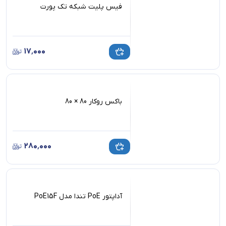
فیس پلیت شبکه تک پورت
۱۷٬۰۰۰
باکس روکار 80 × 80
۲۸۰٬۰۰۰
آداپتور PoE تندا مدل PoE15F