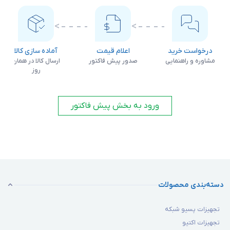
درخواست خرید
اعلام قیمت
آماده سازی کالا
مشاوره و راهنمایی
صدور پیش فاکتور
ارسال کالا در همان
روز
حال که به اهمیت وجود اتصالات پی بردید. باید به این نکته توجه
ورود به بخش پیش فاکتور
داشته باشید که با دانش، تجربه، تحقیقات و در نهایت استفاده از
تنکسین‌های باتجربه در زمینه شبکه، تجهیز حاصل نخواهد شد به
طوری که تصور وجود شبکه‌ای با کیفیت و بادوام بدون وجود تجهیزات و
اتصالات نامناسب، غیرممکن است.
دسته‌بندی محصولات
انواع اتصالات شبکه
تجهیزات پسیو شبکه
تجهیزات اکتیو
انتخاب اتصالات در شبکه متناسب با تجهیزاتی که در آن شبکه استفاده