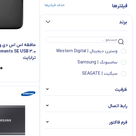
حذف فیلترها
فیلترها
برند
حافظه اس اس دی و
وسترن دیجیتال | Western Digital
ترابایت
سامسونگ | Samsung
۰۰
سیگیت | SEAGATE
ظرفیت
1TB
رابط اتصال
500 گیگابایت
USB 3.2 Gen 2 (10Gbps) / USB-C
فرم فاکتور
2 ترابایت
Type-C به Type-A از نوع USB 3.2 Gen
2.5 اینچ
8 ترابایت
2