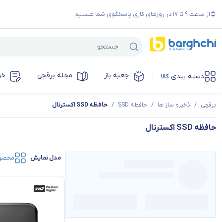
از ساعت 9 تا 17 در روزهای کاری پاسخگوی شما هستیم
جعبه باز
مجله برقچی
خر
دسته بندی کالا
برقچی
/
ذخیره ساز ها
/
حافظه SSD
/
حافظه SSD اکسترنال
حافظه SSD اکسترنال
مدل نمایش
محصو