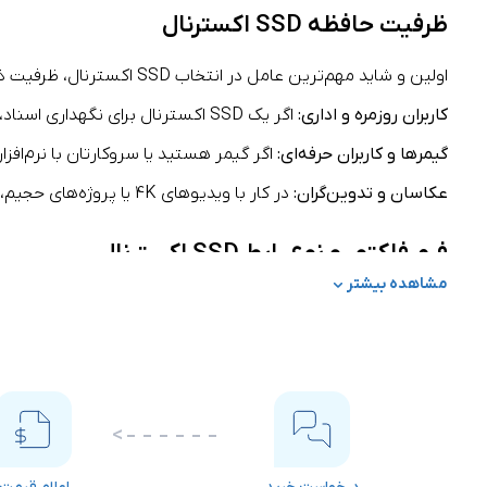
ظرفیت حافظه SSD اکسترنال
اولین و شاید مهم‌ترین عامل در انتخاب SSD اکسترنال، ظرفیت ذخیره‌سازی آن است. ظرفیت مناسب بستگی مستقیم به نوع استفاده و انتظارات شما دارد:
کاربران روزمره و اداری:
اگر یک SSD اکسترنال برای نگهداری اسناد، عکس‌ها و ویدیوهای سبک بخواهید، مدل‌های 500 گیگابایت تا 1 ترابایت کاملاً کافی هستند.
گیمرها و کاربران حرفه‌ای:
اگر گیمر هستید یا سروکارتان با نرم‌افزارهای سنگین یا 
عکاسان و تدوین‌گران:
در کار با ویدیوهای 4K یا پروژه‌های حجیم، حافظه‌های 2 تا 4 ترابایت توصیه می‌شوند تا همیشه فضای آزاد برای کارهای سنگین داشته باشید.
فرم فاکتور و نوع رابط SSD اکسترنال
مشاهده بیشتر
یکی از مواردی که نقش تعیین‌کننده در
سرعت SSD اکسترنال
دار
سازگاری متفاوتی ارائه می‌دهند:
USB 3.2 Gen 2 / Type-C:
رایج‌ترین نوع اتصال با سرعتی تا حدود 10 گیگابیت بر ثانیه، مناسب برای لپ‌تاپ‌ها، کامپیوترها و کنسول‌های با
Thunderbolt 3 / 4:
رابطی فوق‌سریع با سرعت انتقال تا 40 گیگابیت بر ثانیه، ایده‌آل برای تدوین‌گران و کاربران حرفه‌ای مک‌بوک.
USB 3.1 / USB-A:
گزینه‌ای اقتصادی‌تر با سازگاری بالا برای دستگا