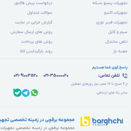
تجهیزات پسیو شبکه
درخواست پیش فاکتور
محاسبه واتیج مورد نیاز شما به کمک ابزار آنلا
تجهیزات اکتیو
سوالات متداول
1 - انتخاب مدل مصرف (انتخاب وسایل برقی مورد استفاده)
تجهیزات فیبر نوری
گزارش خرابی در سایت
نخستین گام در این فرآیند، تشخیص صحیح و هدفمند نوع مصرف است؛ 
سیم و کابل
روش های ارسال سفارش
دسته‌بندی مجزا که شامل (مصرف خانگی، مصرف اداری، مصرف صنعتی و
تلفن سانترال
روش های پرداخت
جعبه باز
روند بازگرداندن کالا
محدود و دقیق‌تر سازد، بلکه سیستم محاسبه نیز بر اساس الگوهای شنا
برای نمونه، در مصرف خانگی، پارامترهایی چون یخچال، ماشین لباس
پاسخ گوی شما هستیم
متفاوت‌ هستند. این بخش، نقطه آغاز یک مسیر دقیق و علمی برای ا
تلفن تماس:
021-35000020
021-91003520
از 9 صبح تا 17 عصر بجز روزهای تعطیل
سایر راه های ارتباطی
مجموعه برقچی در زمینه تخصصی تجهیز
مجموعه برقچی در زمینه تخصصی تجهیزات برق