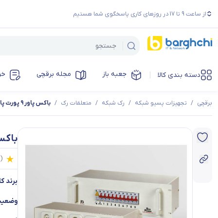
از ساعت 9 تا 17 در روزهای کاری پاسخگوی شما هستیم
جعبه باز
مجله برقچی
خر
دسته بندی کالا
برقچی
/
تجهیزات پسیو شبکه
/
رک شبکه
/
متعلقات رک
/
باکس پاور 9 پورت پایا سیستم
باکس پاور 9
0
(
برند کال
وضعیت 