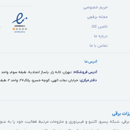
حریم خصوصی
مجله برقچی
تامین کالا
درباره ما
تماس با ما
آدرس ما
آدرس فروشگاه:
تـهران، لالـه زار، پاسـاژ اتحـاديه، طبقه سوم، واحد ١٢
دفتر مركزى:
خيابان نجات الهى، كوچه خسرو، پلاك٢٧، واحد ٢، طبقه اول
ات برقی
ی، شبکه پسیو، اکتیو و فیبرنوری و ملزومات مرتبط فعالیت خود را به عن