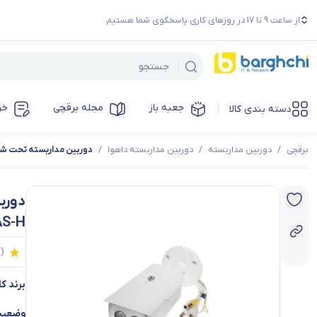
از ساعت 9 تا 17 در روزهای کاری پاسخگوی شما هستیم
جعبه باز
مجله برقچی
خر
دسته بندی کالا
برقچی
/
دوربین مداربسته
/
دوربین مداربسته داهوا
/
دوربین مداربسته تحت شبکه داهوا مدل H
AS-H
0
(
برند کال
وضعیت 