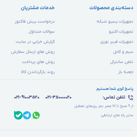
دسته‌بندی محصولات
خدمات مشتریان
تجهیزات پسیو شبکه
درخواست پیش فاکتور
تجهیزات اکتیو
سوالات متداول
تجهیزات فیبر نوری
گزارش خرابی در سایت
سیم و کابل
روش های ارسال سفارش
تلفن سانترال
روش های پرداخت
جعبه باز
روند بازگرداندن کالا
پاسخ گوی شما هستیم
تلفن تماس:
021-35000020
021-91003520
از 9 صبح تا 17 عصر بجز روزهای تعطیل
سایر راه های ارتباطی