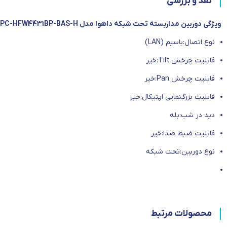
نقد و بررسی
ویژگی دوربین مداربسته تحت شبکه داهوا مدل DH-IPC-HFW4431BP-BAS-H:
نوع اتصال:باسیم (LAN)
قابلیت چرخش Tilt:خیر
قابلیت چرخش Pan:خیر
قابلیت بزرگنمایی اپتیکال:خیر
دید در شب:بله
قابلیت ضبط صدا:خیر
نوع دوربین:تحت شبکه
محصولات مرتبط