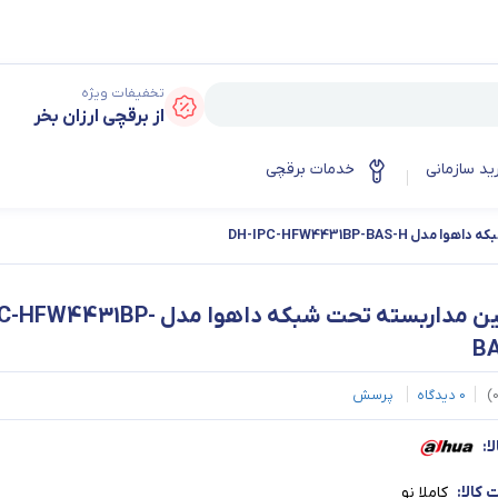
تخفیفات ویژه
از برقچی ارزان بخر
ید سازمانی
خدمات برقچی
DH-IPC-HFW4431BP-BAS-
دوربین مداربسته تحت شبکه داهوا مدل 1BP
B
)
0
دیدگاه
پرسش
ا:
کالا:
کاملا نو