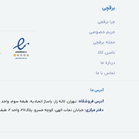
برقچی
چرا برقچی
حریم خصوصی
مجله برقچی
تامین کالا
درباره ما
تماس با ما
آدرس ما
آدرس فروشگاه:
تـهران، لالـه زار، پاسـاژ اتحـاديه، طبقه سوم، واحد ١٢
دفتر مركزى:
خيابان نجات الهى، كوچه خسرو، پلاك٢٧، واحد ٢، طبقه اول