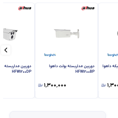
که داهوا
دوربین مداربسته بولت داهوا
HFW1200DP
HFW1200BP
۰۰
۱٬۳۰۰٬۰۰۰
۱٬۳۰