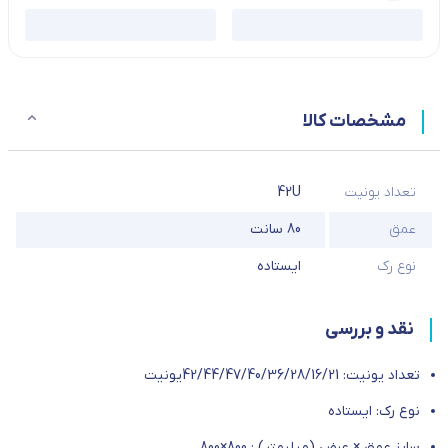
مشخصات کالا
تعداد یونیت
42U
عمق
80 سانت
نوع رک
ایستاده
نقد و بررسی
تعداد یونیت: 42/44/47/40/36/28/16/21یونیت
نوع رک: ایستاده
سایز عمق × عرض (میلیمتر) : 800×800