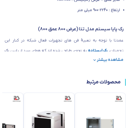
ارتفاع : 2240-900 میلی متر
رک پایا سیستم مدل تتا (عرض 800 عمق 800)
عمدتا با توجه به تعبیۀ فن های تجهیزات فعال شبکه در کنار این
تجهیزات،
رک ایستاده
به نحوی طراحی شده اند که هوای سرد از پایین
رک
مشاهده بیشتر
شبکه
وارد شود و پس از توزیع در فضای باز در نظر گرفته شده درکنار رک
ها، هوای گرم تولید شده پس از عبور از میان تجهیزات فعال شبکه به
محصولات مرتبط
صورت طبیعی به سمت بالا حرکت کند و توسط فن های تعبیه شده، از
بالای رک خارج شود. عموماً این تجهیزات در شبکه های در سطح کوچک
(Small) و یا متوسط (Medium) کاربری دارند.
ویژگی‌های رک پایا سیستم مدل تتا (عرض 800 عمق 800)
اسکلت اصلی رک