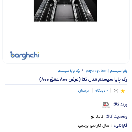
پایا سیستم | paya system
/
رک پایا سیستم
رک پایا سیستم مدل تتا (عرض 800 عمق 800)
(
0
)
0
دیدگاه
پرسش
برند کالا:
وضعیت کالا:
کاملا نو
گارانتی:
1 سال گارانتی برقچی