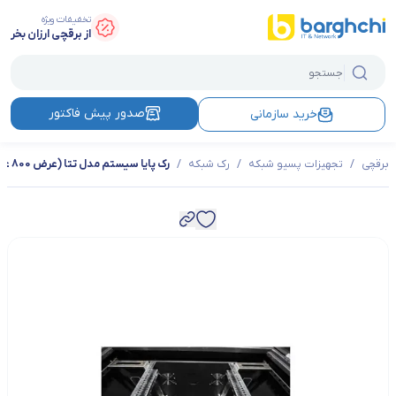
تخفیفات ویژه
از برقچی ارزان بخر
صدور پیش فاکتور
خرید سازمانی
برقچی
/
تجهیزات پسیو شبکه
/
رک شبکه
/
رک پایا سیستم مدل تتا (عرض 800 عمق 800)