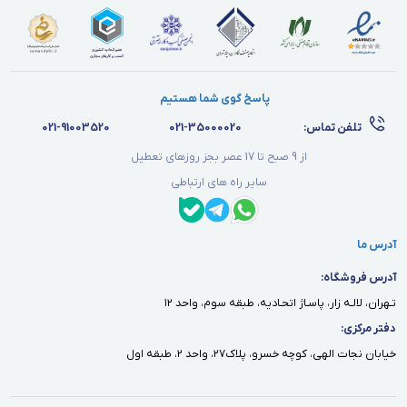
پاسخ گوی شما هستیم
تلفن تماس:
021-35000020
021-91003520
از 9 صبح تا 17 عصر بجز روزهای تعطیل
سایر راه های ارتباطی
آدرس ما
آدرس فروشگاه:
تـهران، لالـه زار، پاسـاژ اتحـاديه، طبقه سوم، واحد ١٢
دفتر مركزى:
خيابان نجات الهى، كوچه خسرو، پلاك٢٧، واحد ٢، طبقه اول