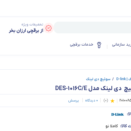
تخفیفات ویژه
از برقچی ارزان بخر
ید سازمانی
خدمات برقچی
D-lin
/
سوئیچ دی لینک
 دی لینک مدل DES-1016C/E
201008
(
0
)
0
دیدگاه
پرسش
ا:
کالا:
کاملا نو