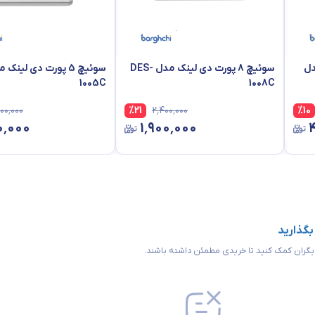
مدل
سوئیچ 8 پورت دی لینک مدل DES-
1005C
1008C
۰۰٬۰۰۰
%
21
۲٬۴۰۰٬۰۰۰
%
10
۰٬۰۰۰
۱٬۹۰۰٬۰۰۰
Per device: Power, Per p
 بگذارید
IEEE 802.1P QoS support, IEEE 802.3 10BASE-T, IEEE 802.3az En
 دیگران کمک کنید تا خریدی مطمئن داشته باشند.
(EEE), IEEE 802.3u 100BASE-TX, IE