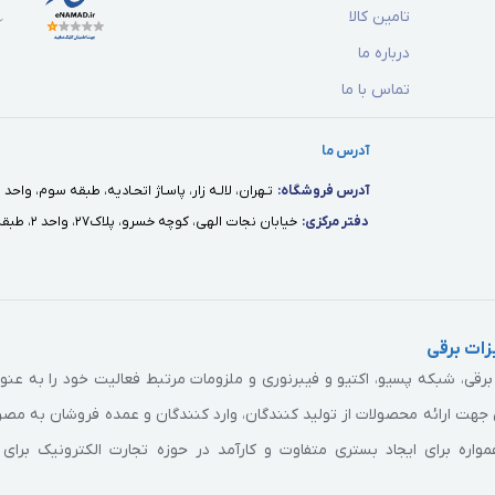
تامین کالا
درباره ما
تماس با ما
آدرس ما
آدرس فروشگاه:
تـهران، لالـه زار، پاسـاژ اتحـاديه، طبقه سوم، واحد ١٢
دفتر مركزى:
خيابان نجات الهى، كوچه خسرو، پلاك٢٧، واحد ٢، طبقه اول
ات برقی
ی، شبکه پسیو، اکتیو و فیبرنوری و ملزومات مرتبط فعالیت خود را به عن
جهت ارائه محصولات از تولید کنندگان، وارد کنندگان و عمده فروشان به مص
اره برای ایجاد بستری متفاوت و کارآمد در حوزه تجارت الکترونیک برای 