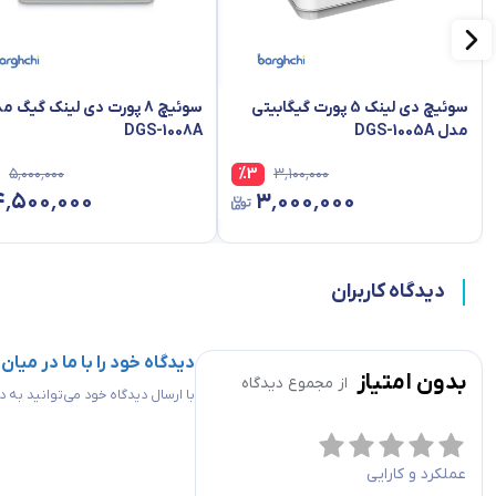
ویژگی‌های
PoE
ندارد
سخت‌افزاری
منبع تغذیه
Input: 100 to 240 V AC
سوئیچ دی لینک 5 پورت گیگابیتی
سوئیچ 8 پورت دی لینک گیگ 
مدل DGS-1005A
DGS-1008A
ابعاد(طول*عرض*ارتفاع)
282.2x151x44.5
(میلی متر)
۵٬۰۰۰٬۰۰۰
%
3
۳٬۱۰۰٬۰۰۰
۴٬۵۰۰٬۰۰۰
۳٬۰۰۰٬۰۰۰
نشانگر LED
ort: Link/Activity/Speed
داخل رک
دارد
دیدگاه کاربران
PoE plus
PoE plus
ندارد
دیدگاه خود را با ما در میان
بدون امتیاز
از مجموع
دیدگاه
ergy-Efficient Ethernet
با ارسال دیدگاه خود می‌توانید به
استانداردهای پورت
EE 802.3x Flow Control
ویژگی های
نرم افزاری
نوع سوئیچ
غیرمدیریتی
عملکرد و کارایی