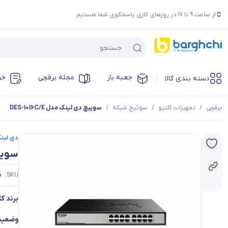
از ساعت 9 تا 17 در روزهای کاری پاسخگوی شما هستیم
جعبه باز
مجله برقچی
خر
دسته بندی کالا
برقچی
/
تجهیزات اکتیو
/
سوئیچ شبکه
/
سوییچ دی لینک مدل DES-1016C/E
دی لینک | k
سوییچ 
5
SKU:
برند کال
وضعیت 