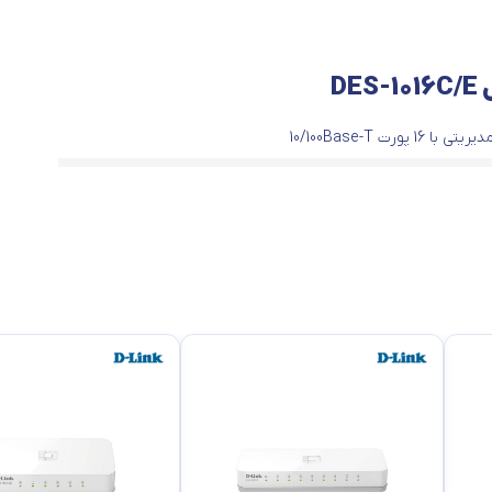
D
16 10/100 Mbps LAN ports, Auto MDI/MDIX crossover for all ports, Auto-
each port, Back pressure at half-duplex operation, Full/half-duplex f
speeds, QoS (4 queues, strict mode), Secure store-and-forward swit
Forward switching method, Supports 9,216 byte jumbo frames, W