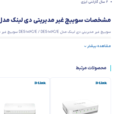
2 سال گارانتی ایزی
مشخصات سوییچ غیر مدیریتی دی لینک مدل ES-1016C/E
سوییچ غیر مدیریتی دی لینک مدل DES-1016C/E / DES-1016C/E سوییچ غیر مدیریتی با 16 پورت 10/100Base-T
مشخصات
مشاهده بیشتر
مشخصات محصول
جزییات
محصول
negotiation for
محصولات مرتبط
or Ethernet/Fast Ethernet
رابط ها
ching scheme, Store and-
ire-speed reception and
transmission
تعداد پورت LAN
16
16
10/100 Base-TX Ports