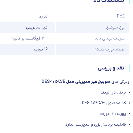
مشخصات کالا
PoE
ندارد
نوع سوئیچ
غیر مدیریتی
سرعت پهنای باند
3.2 گیگابیت بر ثانیه
تعداد پورت شبکه
16 پورت
نقد و بررسی
ویژگی های
سوییچ غیر مدیریتی مدل DES-1016C/E
برند : دی لینک
کد محصول :DES-1016C/E
پورت : 16 پورت
قابلیت برنامه‌ریزی و مدیریت: ندارد