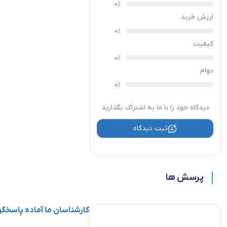
ظرفیت سوئیچ
3.2 Gbps
ارزش خرید
کیفیت
کیفیت
Weighted Round Robin
خدمات
ندارد
(WRR)
(QOS)
دوام
عملکرد
MAC-address table
8000
دیدگاه خود را با ما به اشتراک بگذارید
پشتیبانی از D-LINK
ندارد
Green
سایر
ثبت دیدگاه
ویژگی‌ها
گواهی نامه ها
006/95/EC), CE Class B
گارانتی
گارانتی
2 سال گارانتی ایزی
پرسش ها
کارشناسان ما آماده پاسخ