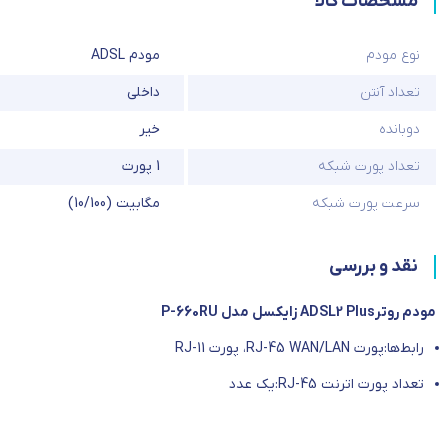
مشخصات کالا
نوع مودم
مودم ADSL
تعداد آنتن
داخلی
دوبانده
خیر
تعداد پورت شبکه
1 پورت
سرعت پورت شبکه
مگابیت (10/100)
نقد و بررسی
مودم روترADSL2 Plus زایکسل مدل P-660RU
رابط‌‌ها:پورت RJ-45 WAN/LAN، پورت RJ-11
تعداد پورت اترنت RJ-45:یک عدد