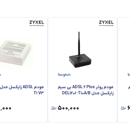
سیم
مودم روتر ADSL 2 Plus بی سیم
زایکسل مدل DEL1201-T10A/B
T1 V3
۰٬۰۰۰
۵۰۰٬۰۰۰