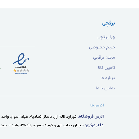
برقچی
چرا برقچی
حریم خصوصی
مجله برقچی
تامین کالا
درباره ما
تماس با ما
آدرس ما
آدرس فروشگاه:
تـهران، لالـه زار، پاسـاژ اتحـاديه، طبقه سوم، واحد ١٢
دفتر مركزى:
خيابان نجات الهى، كوچه خسرو، پلاك٢٧، واحد ٢، طبقه اول