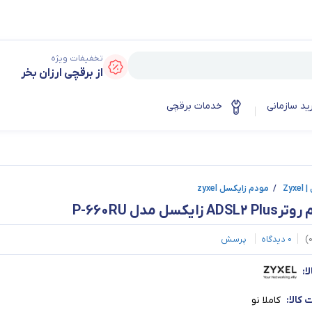
تخفیفات ویژه
از برقچی ارزان بخر
ید سازمانی
خدمات برقچی
Zyx
/
مودم زایکسل zyxel
AD زایکسل مدل P-660RU
)
0
دیدگاه
پرسش
ا:
کالا:
کاملا نو