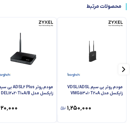
محصولات مرتبط
مودم روتر بی سیم VDSL/ADSL
مودم روتر ADSL2 Plus بی 
زایکسل مدل VMG5301-T20A
زایکسل مدل DEL1202-T10A/B
۶۲۰٬۰۰۰
۱٬۲۵۰٬۰۰۰