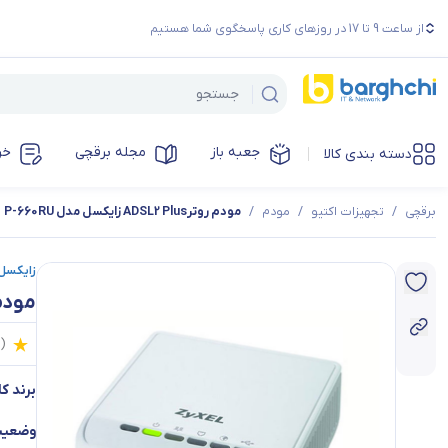
از ساعت 9 تا 17 در روزهای کاری پاسخگوی شما هستیم
جعبه باز
مجله برقچی
خر
دسته بندی کالا
برقچی
/
تجهیزات اکتیو
/
مودم
/
مودم روترADSL2 Plus زایکسل مدل P-660RU
زایکسل | el
مودم روترSL2 Plus
0
(
برند کال
وضعیت 