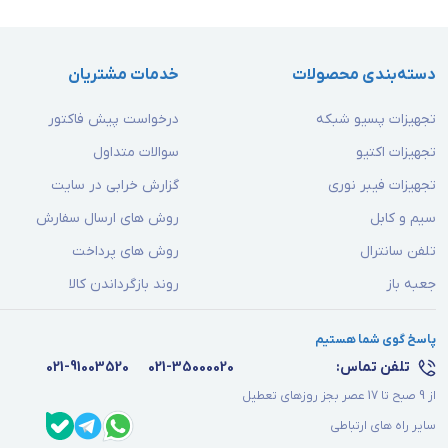
دسته‌بندی محصولات
خدمات مشتریان
تجهیزات پسیو شبکه
درخواست پیش فاکتور
تجهیزات اکتیو
سوالات متداول
تجهیزات فیبر نوری
گزارش خرابی در سایت
سیم و کابل
روش های ارسال سفارش
تلفن سانترال
روش های پرداخت
جعبه باز
روند بازگرداندن کالا
پاسخ گوی شما هستیم
تلفن تماس:
021-35000020
021-91003520
از 9 صبح تا 17 عصر بجز روزهای تعطیل
سایر راه های ارتباطی