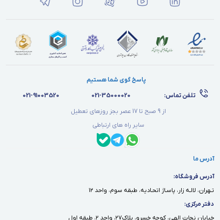
پاسخ گوی شما هستیم
تلفن تماس:
021-35000020
021-91003520
از 9 صبح تا 17 عصر بجز روزهای تعطیل
سایر راه های ارتباطی
آدرس ما
آدرس فروشگاه:
تـهران، لالـه زار، پاسـاژ اتحـاديه، طبقه سوم، واحد ١٢
دفتر مركزى:
خيابان نجات الهى، كوچه خسرو، پلاك٢٧، واحد ٢، طبقه اول