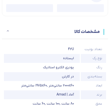
مشخصات کالا
تعداد یونیت
42U
نوع رک
ایستاده
رنگ
پودری الکترو استاتیک
بسته‌بندی
در کارتن
ابعاد
2000x60 سانتی‌متر
,
1975x60 سانتی‌متر
برند
آماد | Amad
عمق
80 سانت
,
100 سانت
,
60 سانت