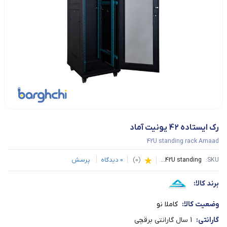
رک ایستاده 42 یونیت آماد
42U standing rack Amaad
SKU:
42U standing...
(
0
)
0
دیدگاه
پرسش
برند کالا:
وضعیت کالا:
کاملا نو
گارانتی:
1 سال گارانتی برقچی