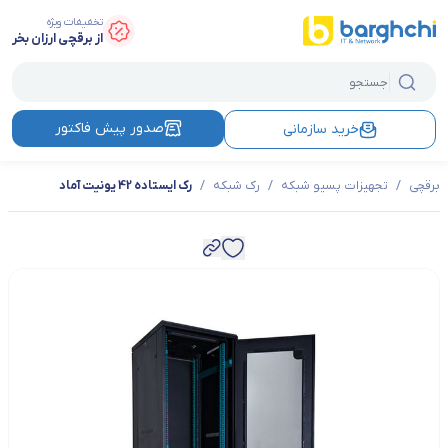
تخفیفات ویژه
از برقچی ارزان بخر
صدور پیش فاکتور
خرید سازمانی
برقچی
/
تجهیزات پسیو شبکه
/
رک شبکه
/
رک ایستاده 42 یونیت آماد