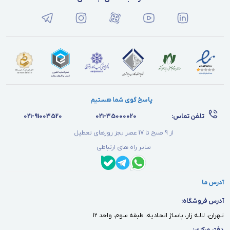
پاسخ گوی شما هستیم
تلفن تماس:
021-35000020
021-91003520
از 9 صبح تا 17 عصر بجز روزهای تعطیل
سایر راه های ارتباطی
آدرس ما
آدرس فروشگاه:
تـهران، لالـه زار، پاسـاژ اتحـاديه، طبقه سوم، واحد ١٢
دفتر مركزى: