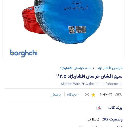
خراسان افشار نژاد
/
سیم خراسان افشارنژاد
سیم افشان خراسان افشارنژاد 2.5*1
Afshan Wire 1*2.5 khorasanafsharnejad
SKU:
4040026
(
0
)
0
دیدگاه
پرسش
برند کالا:
وضعیت کالا:
کاملا نو