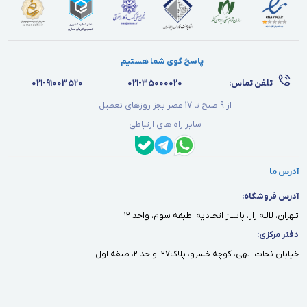
پاسخ گوی شما هستیم
تلفن تماس:
021-35000020
021-91003520
از 9 صبح تا 17 عصر بجز روزهای تعطیل
سایر راه های ارتباطی
آدرس ما
آدرس فروشگاه:
تـهران، لالـه زار، پاسـاژ اتحـاديه، طبقه سوم، واحد ١٢
دفتر مركزى:
خيابان نجات الهى، كوچه خسرو، پلاك٢٧، واحد ٢، طبقه اول