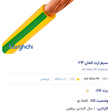
سیم ارت کمان 4*1
Art Wire 1*4 Kaman
SKU:
Art Wire 1*4
(
0
)
0
دیدگاه
پرسش
برند کالا:
وضعیت کالا:
کاملا نو
گارانتی:
1 سال گارانتی برقچی