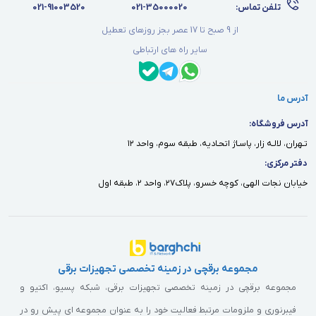
تلفن تماس:
021-35000020
021-91003520
از 9 صبح تا 17 عصر بجز روزهای تعطیل
سایر راه های ارتباطی
آدرس ما
آدرس فروشگاه:
تـهران، لالـه زار، پاسـاژ اتحـاديه، طبقه سوم، واحد ١٢
دفتر مركزى:
خيابان نجات الهى، كوچه خسرو، پلاك٢٧، واحد ٢، طبقه اول
مجموعه برقچی در زمینه تخصصی تجهیزات برقی
مجموعه برقچی در زمینه تخصصی تجهیزات برقی، شبکه پسیو، اکتیو و
فیبرنوری و ملزومات مرتبط فعالیت خود را به عنوان مجموعه ای پیش رو در