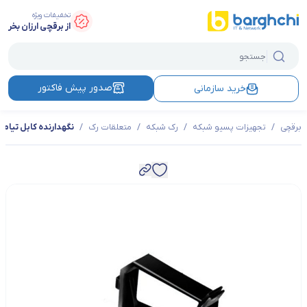
تخفیفات ویژه
از برقچی ارزان بخر
صدور پیش فاکتور
خرید سازمانی
برقچی
/
تجهیزات پسیو شبکه
/
رک شبکه
/
متعلقات رک
/
نگهدارنده کابل تیام