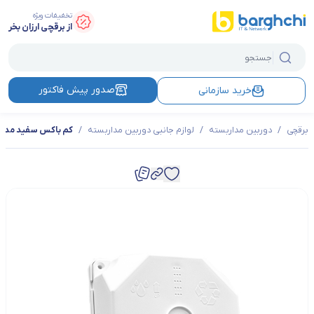
تخفیفات ویژه
از برقچی ارزان بخر
صدور پیش فاکتور
خرید سازمانی
برقچی
/
دوربین مداربسته
/
لوازم جانبی دوربین مداربسته
/
کم باکس سفید مدل A-15