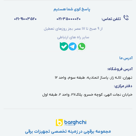
پاسخ گوی شما هستیم
تلفن تماس:
021-35000020
021-91003520
از 9 صبح تا 17 عصر بجز روزهای تعطیل
سایر راه های ارتباطی
آدرس ما
آدرس فروشگاه:
تـهران، لالـه زار، پاسـاژ اتحـاديه، طبقه سوم، واحد ١٢
دفتر مركزى:
خيابان نجات الهى، كوچه خسرو، پلاك٢٧، واحد ٢، طبقه اول
مجموعه برقچی در زمینه تخصصی تجهیزات برقی