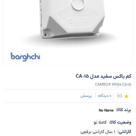
کم باکس سفید مدل CA-15
CAMBOX White CA-15
(
0
)
0
دیدگاه
پرسش
برند کالا:
وضعیت کالا:
کاملا نو
گارانتی:
1 سال گارانتی برقچی