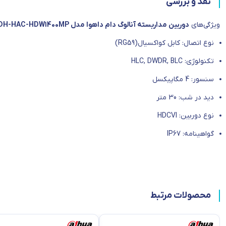
نقد و بررسی
ویژگی‌های
دوربین مداربسته آنالوگ دام داهوا مدل DH-HAC-HDW1400MP
نوع اتصال: کابل کواکسیال(RG59)
تکنولوژی: HLC, DWDR, BLC
سنسور: 4 مگاپیکسل
ديد در شب: 30 متر
نوع دوربین: HDCVI
گواهینامه: IP67
محصولات مرتبط