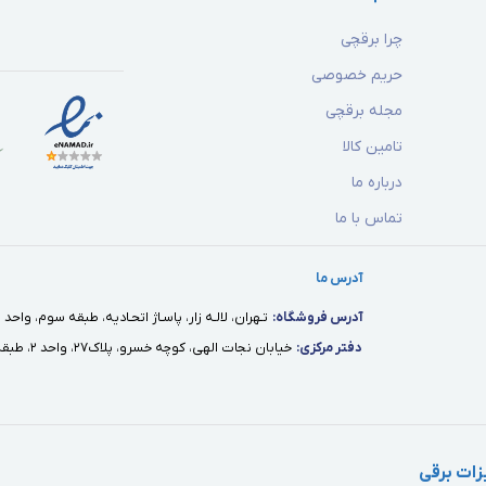
چرا برقچی
حریم خصوصی
مجله برقچی
تامین کالا
درباره ما
تماس با ما
آدرس ما
آدرس فروشگاه:
تـهران، لالـه زار، پاسـاژ اتحـاديه، طبقه سوم، واحد ١٢
دفتر مركزى:
خيابان نجات الهى، كوچه خسرو، پلاك٢٧، واحد ٢، طبقه اول
ات برقی