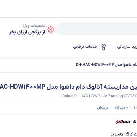
تخفیفات ویژه
از برقچی ارزان بخر
ید سازمانی
خدمات برقچی
دل DH-HAC-HDW1400MP
 مداربسته آنالوگ دام داهوا مدل DH-HAC-HDW1400MP
Dahua DH-HAC-HDW1400MP Analog CCTV 
)
0
دیدگاه
پرسش
ا:
کالا:
کاملا نو