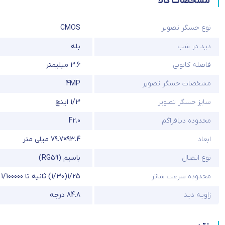
مشخصات کالا
نوع حسگر تصویر
CMOS
دید در شب
بله
فاصله کانونی
3.6 میلیمتر
مشخصات حسگر تصویر
4MP
سایز حسگر تصویر
1/3 اینچ
محدوده دیافراگم
F2.0
ابعاد
93.4×79.7 میلی متر
نوع اتصال
باسیم (RG59)
محدوده سرعت شاتر
1/25(1/30) ثانیه تا 1/100000 ثانیه
زاویه دید
84.8 درجه