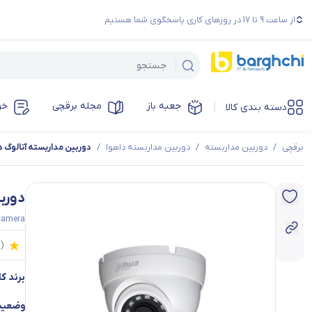
از ساعت 9 تا 17 در روزهای کاری پاسخگوی شما هستیم
جعبه باز
مجله برقچی
خر
دسته بندی کالا
برقچی
/
دوربین مداربسته
/
دوربین مداربسته داهوا
/
دوربین مداربسته آنالوگ دام داهوا م
دوربین
Camera
0
(
برند کال
وضعیت 