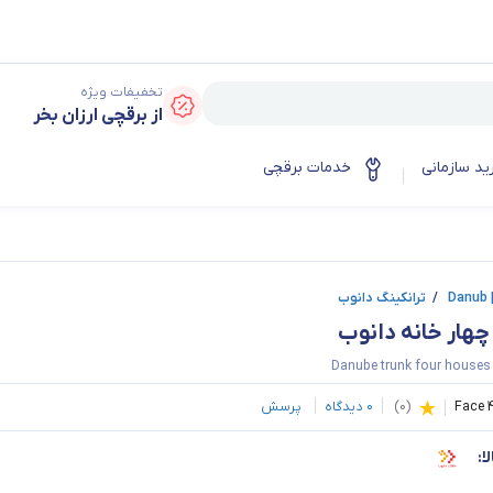
تخفیفات ویژه
از برقچی ارزان بخر
ید سازمانی
خدمات برقچی
D
/
ترانکینگ دانوب
چهار خانه دانوب
Danube trunk four houses
Face 
(
0
)
0
دیدگاه
پرسش
ا: