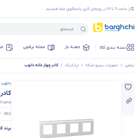
از ساعت 9 تا 17 در روزهای کاری پاسخگوی شما هستیم
جعبه باز
مجله برقچی
خر
دسته بندی کالا
برقچی
/
تجهیزات پسیو شبکه
/
ترانکینگ
/
کادر چهار خانه دانوب
دانوب | anub
کادر 
 Frame
4
SKU:
برند کال