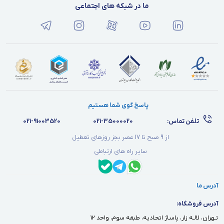
ما در شبکه های اجتماعی
پاسخ گوی شما هستیم
تلفن تماس:
021-35000020
021-91003520
از 9 صبح تا 17 عصر بجز روزهای تعطیل
سایر راه های ارتباطی
آدرس ما
آدرس فروشگاه:
تـهران، لالـه زار، پاسـاژ اتحـاديه، طبقه سوم، واحد ١٢