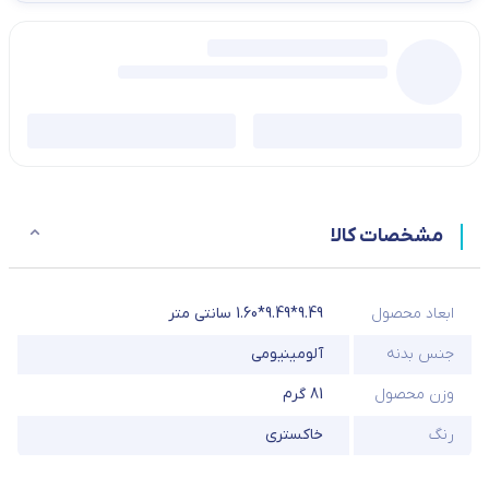
مشخصات کالا
ابعاد محصول
9.49*9.49*1.60 سانتی متر
جنس بدنه
آلومینیومی
وزن محصول
81 گرم
رنگ
خاکستری