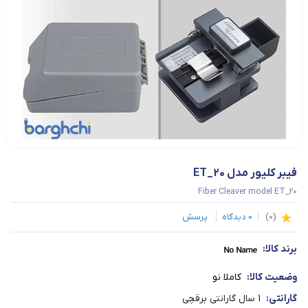
فیبر کلیور مدل ET_20
Fiber Cleaver model ET_20
(
0
)
0
دیدگاه
پرسش
برند کالا:
وضعیت کالا:
کاملا نو
گارانتی:
1 سال گارانتی برقچی