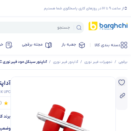
از ساعت 9 تا 17 در روزهای کاری پاسخگوی شما هستیم
جعبه باز
مجله برقچی
خر
دسته بندی کالا
برقچی
/
تجهیزات فیبر نوری
/
آداپتور فیبر نوری
/
آداپتور سینگل مود فیبر نوری FC FC SM DX UPC
آداپتور
 DX UPC
0
(
برند کال
وضعیت 