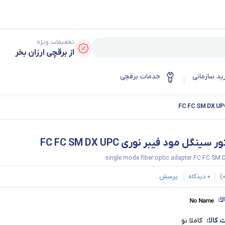
تخفیفات ویژه
از برقچی ارزان بخر
ید سازمانی
خدمات برقچی
 سینگل مود فیبر نوری FC FC SM DX UPC
single mode fiber optic adapter FC FC SM
)
0
دیدگاه
پرسش
ا:
کالا:
کاملا نو