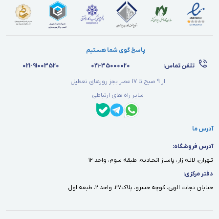
پاسخ گوی شما هستیم
تلفن تماس:
021-35000020
021-91003520
از 9 صبح تا 17 عصر بجز روزهای تعطیل
سایر راه های ارتباطی
آدرس ما
آدرس فروشگاه:
تـهران، لالـه زار، پاسـاژ اتحـاديه، طبقه سوم، واحد ١٢
دفتر مركزى:
خيابان نجات الهى، كوچه خسرو، پلاك٢٧، واحد ٢، طبقه اول