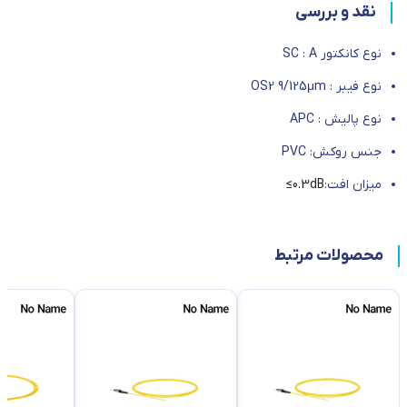
نقد و بررسی
نوع کانکتور SC : A
نوع فیبر : OS2 9/125μm
نوع پالیش : APC
جنس روکش: PVC
میزان افت:
0.3dB≥
محصولات مرتبط