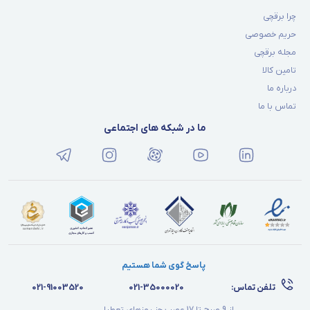
چرا برقچی
حریم خصوصی
مجله برقچی
تامین کالا
درباره ما
تماس با ما
ما در شبکه های اجتماعی
پاسخ گوی شما هستیم
تلفن تماس:
021-35000020
021-91003520
از 9 صبح تا 17 عصر بجز روزهای تعطیل