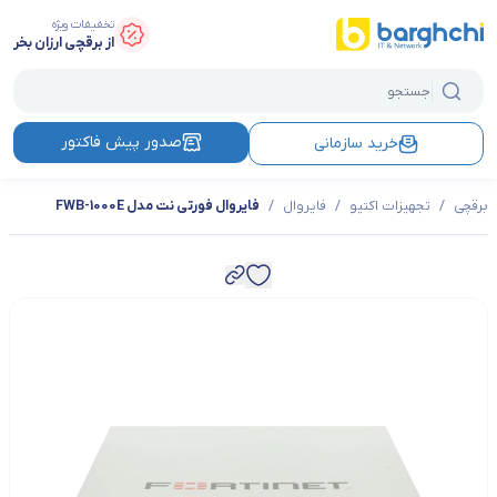
تخفیفات ویژه
از برقچی ارزان بخر
صدور پیش فاکتور
خرید سازمانی
برقچی
/
تجهیزات اکتیو
/
فایروال
/
فایروال فورتی نت مدل FWB-1000E