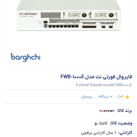
فایروال فورتی نت مدل FWB-1000E
Fortinet firewall model FWB-1000E
(
0
)
0
دیدگاه
پرسش
برند کالا:
وضعیت کالا:
کاملا نو
گارانتی:
1 سال گارانتی برقچی