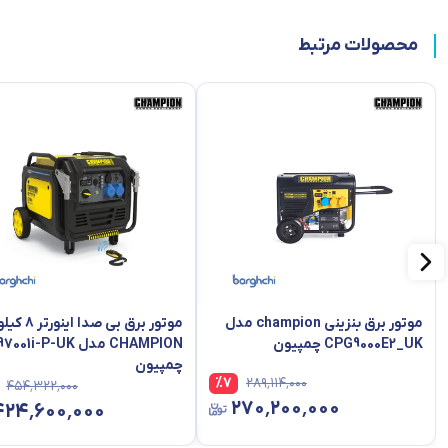
محصولات مرتبط
موتور برق بنزینی champion مدل
موتور برق بی صدا 
CPG9000E2_UK چمپیون
CHAMPION مدل 97001i-P-UK
چمپیون
%
7
۲۸۹٬۱۱۴٬۰۰۰
۴۵۴٬۳۲۲٬۰۰۰
۲۷۰٬۲۰۰٬۰۰۰
۴۲۴٬۶۰۰٬۰۰۰