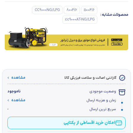
CC9000NG/LPG
800416
500416
محصولات مشابه
:
cc9000AT-NG/LPG
گارانتی اصالت و سلامت فیزیکی کالا
مشاهده
وضعیت موجودی
ناموجود
زمان و هزینه ارسال
مشاهده
سریع ترین ارسال
-
امکان خرید اقساطی از یکتاپی