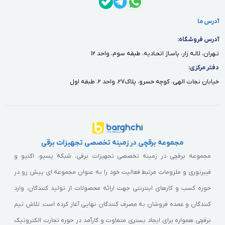
نتیجه گیری
آدرس ما
موتور برق بنزینی گرین پاور مدل GR9500-ATS با قدرت بالا، عملکرد
آدرس فروشگاه:
پایدار و طراحی ساده، گزینه‌ای مناسب برای استفاده در خانه، ویلا و
تـهران، لالـه زار، پاسـاژ اتحـاديه، طبقه سوم، واحد ١٢
محیط‌های نیمه‌صنعتی محسوب می‌شود. این موتور برق با مصرف
دفتر مركزى:
سوخت بهینه، صدای کم و امکانات ایمنی هوشمند، کاربری راحت و
خيابان نجات الهى، كوچه خسرو، پلاك٢٧، واحد ٢، طبقه اول
مطمئن را فراهم می‌کند. اگر برای خرید این موتور برق نیاز به مشاوره
دارید، میتوانید از طریق شماره 02135000020 با کارشناسان برقچی تماس
حاصل کرده و از مشاوره رایگان بهره‌مند شوید.
مجموعه برقچی در زمینه تخصصی تجهیزات برقی
سوالات متداول
مجموعه برقچی در زمینه تخصصی تجهیزات برقی، شبکه پسیو، اکتیو و
موتور برق GR9500-ATS چه توان خروجی دارد؟
فیبرنوری و ملزومات مرتبط فعالیت خود را به عنوان مجموعه ای پیش رو در
حوزه کسب و کارهای اینترنتی جهت ارائه محصولات از تولید کنندگان، وارد
این موتور برق توان 7200 وات را ارائه می‌دهد و قادر است، برق انواع
کنندگان و عمده فروشان به مصرف کنندگان نهایی آغاز کرده است. تلاش تیم
وسایل خانگی و تجهیزات نیمه‌صنعتی را به‌صورت پایدار تأمین کند.
برقچی همواره برای ایجاد بستری متفاوت و کارآمد در حوزه تجارت الکترونیک