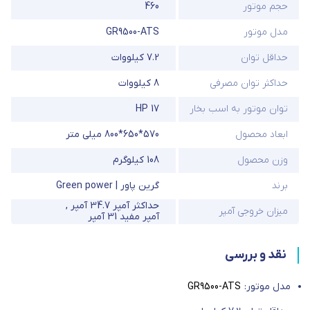
حجم موتور
460
مدل موتور
GR9500-ATS
حداقل توان
7.2 کیلووات
حداکثر توان مصرفی
8 کیلووات
توان موتور به اسب بخار
17 HP
ابعاد محصول
570*650*800 میلی متر
وزن محصول
108 کیلوگرم
برند
گرین پاور | Green power
حداکثر آمپر 34.7 آمپر
,
میزان خروجی آمپر
آمپر مفید 31 آمپر
نقد و بررسی
مدل موتور:
GR9500-ATS