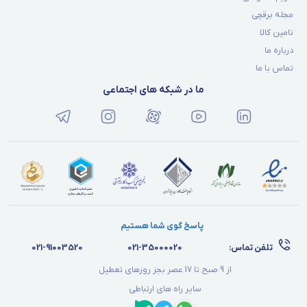
برقچی بخریم؟
مجله برقچی
تامین کالا
خرید موتور برق بنزینی گرین پاور مدل GR9500-ATS از فروشگاه برقچی
درباره ما
انتخابی مطمئن است، زیرا این فروشگاه اصالت کالا را تضمین می‌کند،
تماس با ما
خدمات پس از فروش ارائه می‌دهد و با مشاوره تخصصی و قیمت
ما در شبکه های اجتماعی
مناسب، تجربه‌ای راحت و قابل اعتماد برای خریداران فراهم می‌آورد.
☑️
ضمانت اصالت و کیفیت محصول
☑️
ارائه گارانتی رسمی و معتبر
☑️
مشاوره تخصصی قبل از خرید
☑️
قیمت رقابتی و تخفیف‌های ویژه
پاسخ گوی شما هستیم
☑️
پشتیبانی و خدمات پس از فروش کامل
تلفن تماس:
021-35000020
021-91003520
☑️
امکان خرید آنلاین آسان و سریع
از 9 صبح تا 17 عصر بجز روزهای تعطیل
☑️
ارسال ایمن و مطمئن به سراسر کشور
سایر راه های ارتباطی