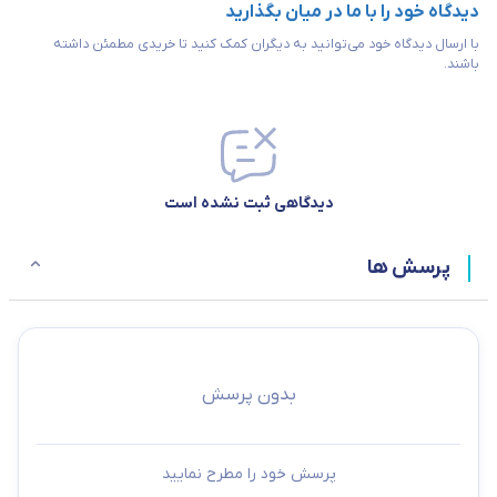
دیدگاه خود را با ما در میان بگذارید
دستورالعمل‌های گام به گام نصب و راه‌اندازی است. این راهنما کاربر را
با ارسال دیدگاه خود می‌توانید به دیگران کمک کنید تا خریدی مطمئن داشته
باشند.
قادر می‌سازد تا بدون هیچ دردسری موتور را راه‌اندازی کرده و از تمام
امکانات آن به بهترین شکل استفاده کند.
دیدگاهی ثبت نشده است
پرسش ها
بدون پرسش
موتور برق بنزینی گرین پاور مدل GR9500-ATS چه کاربردهایی
دارد؟
پرسش خود را مطرح نمایید