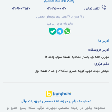
پاسخ گوی شما هستیم
تلفن تماس:
021-35000020
021-91003520
از 9 صبح تا 17 عصر بجز روزهای تعطیل
سایر راه های ارتباطی
آدرس ما
آدرس فروشگاه:
تـهران، لالـه زار، پاسـاژ اتحـاديه، طبقه سوم، واحد ١٢
دفتر مركزى:
خيابان نجات الهى، كوچه خسرو، پلاك٢٧، واحد ٢، طبقه اول
مجموعه برقچی در زمینه تخصصی تجهیزات برقی
مجموعه برقچی در زمینه تخصصی تجهیزات برقی، شبکه پسیو، اکتیو و