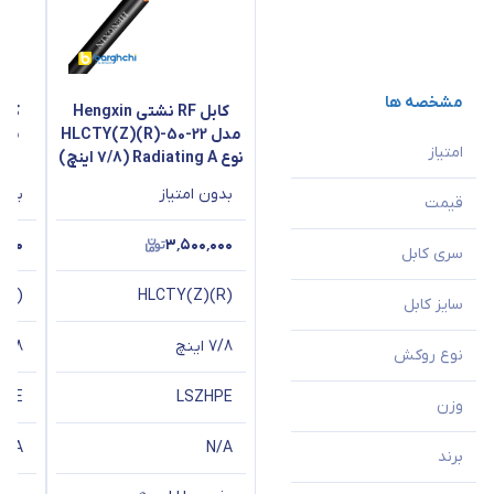
مشخصه ها
کابل RF نشتی Hengxin
مدل HLCTY(Z)(R)-50-22
امتیاز
نوع Radiating A (7/8 اینچ)
بدون امتیاز
بدون
قیمت
٬۰۰۰
۳٬۵۰۰٬۰۰۰
سری کابل
(Z)
HLCTY(Z)(R)
سایز کابل
7/8 اینچ
7/8 اینچ
نوع روکش
PE
LSZH
PE
وزن
N/A
N/A
برند