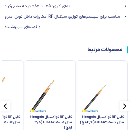
دمای کاری: 55- تا 85+ درجه سانتی‌گراد
مناسب برای سیستم‌های توزیع سیگنال RF، مخابرات داخل تونل، مترو
و فضاهای سرپوشیده
محصولات مرتبط
کابل RF کواکسیال Hengxin
کابل RF کواکسیال Hengxin
مدل HCAAY-50-6 (1/4 اینچ)
مدل HCAAY-50-8 (3/8
مدل HCAAY-50-12 (1/2 اینچ)
اینچ)