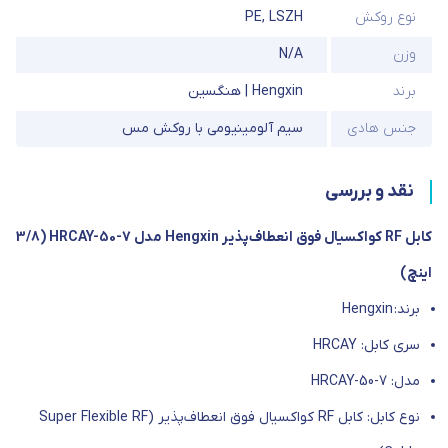
نوع روکش
LSZH
,
PE
وزن
N/A
برند
Hengxin | هنگسین
جنس هادی
سیم آلومینیومی با روکش مس
نقد و بررسی
کابل RF کواکسیال فوق انعطاف‌پذیر Hengxin مدل HRCAY-50-7 (3/8
اینچ)
برند:
Hengxin
سری کابل:
HRCAY
مدل:
HRCAY-50-7
نوع کابل: کابل
RF
کواکسیال فوق انعطاف‌پذیر (
Super Flexible RF