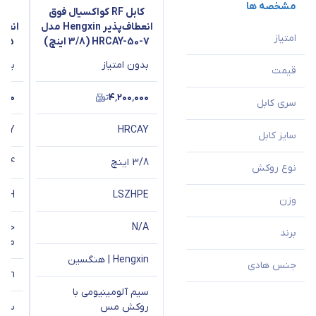
مشخصه ها
کابل RF کواکسیال فوق
انعطاف‌پذیر Hengxin مدل
امتیاز
HRCAY-50-7 (3/8 اینچ)
 (1/4
بدون امتیاز
بدون
قیمت
٬۰۰۰
۴٬۲۰۰٬۰۰۰
سری کابل
CAY
HRCAY
سایز کابل
3/8 اینچ
1/4 اینچ
نوع روکش
SZH
LSZH
PE
وزن
N/A
برند
مربع
Hengxin | هنگسین
جنس هادی
Hengxin
سیم آلومینیومی با
روکش مس
سیم 