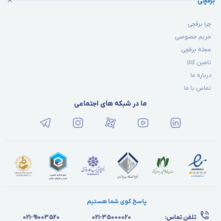
برقچی
چرا برقچی
حریم خصوصی
مجله برقچی
تامین کالا
درباره ما
تماس با ما
ما در شبکه های اجتماعی
پاسخ گوی شما هستیم
تلفن تماس:
021-35000020
021-91003520