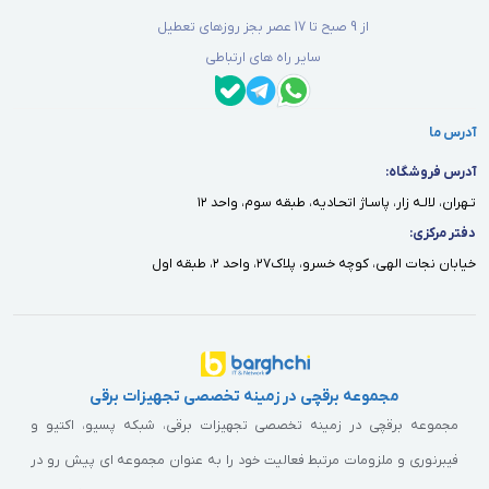
از 9 صبح تا 17 عصر بجز روزهای تعطیل
سایر راه های ارتباطی
آدرس ما
آدرس فروشگاه:
تـهران، لالـه زار، پاسـاژ اتحـاديه، طبقه سوم، واحد ١٢
دفتر مركزى:
خيابان نجات الهى، كوچه خسرو، پلاك٢٧، واحد ٢، طبقه اول
مجموعه برقچی در زمینه تخصصی تجهیزات برقی
مجموعه برقچی در زمینه تخصصی تجهیزات برقی، شبکه پسیو، اکتیو و
فیبرنوری و ملزومات مرتبط فعالیت خود را به عنوان مجموعه ای پیش رو در