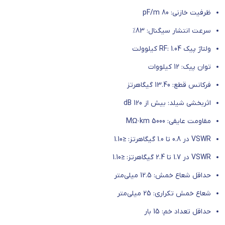
ظرفیت خازنی: 80
pF/m
سرعت انتشار سیگنال: 83٪
ولتاژ پیک
RF: 1.04
کیلوولت
توان پیک: 12 کیلووات
فرکانس قطع: 13.40 گیگاهرتز
اثربخشی شیلد: بیش از 120
dB
مقاومت عایقی: 5000
MΩ·km
VSWR
در 0.8 تا 1.0 گیگاهرتز: ≤1.10
VSWR
در 1.7 تا 2.4 گیگاهرتز: ≤1.10
حداقل شعاع خمش: 12.5 میلی‌متر
شعاع خمش تکراری: 25 میلی‌متر
حداقل تعداد خم: 15 بار