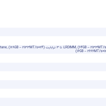
,
LRDIMM: تا 3 ترابایت (24×128GB – 2133MT/s)
,
Optane سری 100: تا 6 ترابایت (2