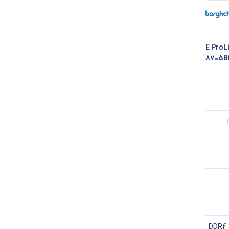
HPE ProLian
DDR4