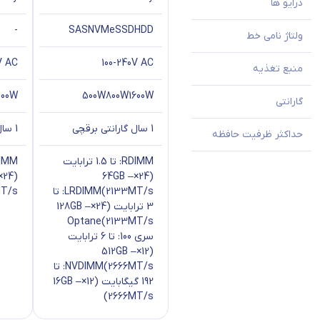
درایو ها
-
SAS
NVMe
SSD
HDD
ولتاژ نامی خط
V AC
100-240V AC
منبع تغذیه
500W
500W
800W
1600W
گارانتی
1 سال گارانتی برقچی
1 سال گارانتی برقچی
حداکثر ظرفیت حافظه
RDIMM: تا 1.5 ترابایت
(24×64GB –
2133MT/s)
LRDIMM: تا
T/s)
3 ترابایت (24×128GB –
Optane
2133MT/s)
سری 100: تا 6 ترابایت
(12×512GB –
2666MT/s)
NVDIMM: تا
1
پنل دسترسی سریع برای حذف
192 گیگابایت (12×16GB –
2666MT/s)
2