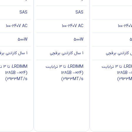
SAS
SAS
100-240V AC
100-240V AC
100-240
500W
500W
1 سال گارانتی برقچی
1 سال گارانتی برقچی
LRDIMM: تا 3 ترابایت
LRDIMM: تا 3 ترابایت
RDIMM
(24×128GB –
(24×128GB –
(24×128GB –
2933MT/s)
2933MT/s)
2933M
(8 محفظه SFF یا 6 SFF+2NVMe یا 8NVMe ) اختیاری، Display port استاندارد وUSB 2.0