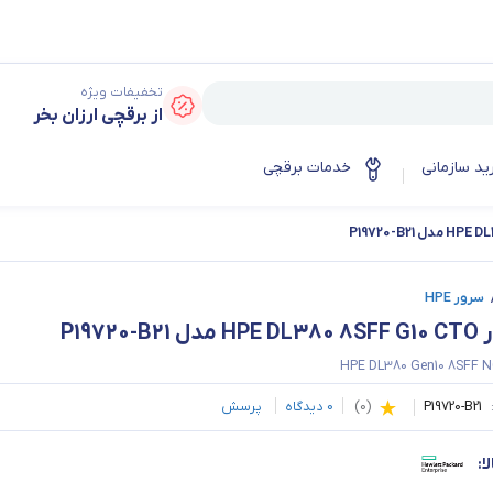
تخفیفات ویژه
از برقچی ارزان بخر
ید سازمانی
خدمات برقچی
سرور HPE
 P19720-B21
HPE DL380 Gen10 8SFF 
P19720-B21
(
0
)
0
دیدگاه
پرسش
ا: