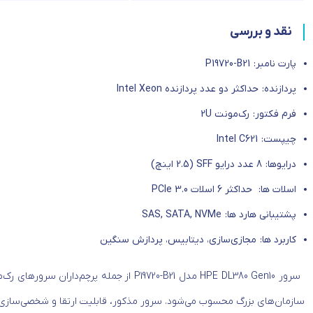
نقد و بررسی
پارت نامبر: P19720-B21
پردازنده: حداکثر دو عدد پردازنده Intel Xeon
فرم فکتور: رک‌مونت 2U
چیپست: Intel C621
درایوها: 8 عدد درایو SFF (2.5 اینچ)
اسلات ها: حداکثر 6 اسلات PCIe 3.0
پشتیبانی هارد ها: SAS, SATA, NVMe
کاربرد ها: مجازی‌سازی، دیتابیس، پردازش سنگین
سرور HPE DL380 Gen10 مدل P19720-B21 از جمله پرچم‌داران سرورهای رک‌مونت (Rackmount)
سازمان‌های بزرگ محسوب می‌شود. سرور مذکور، قابلیت ارتقا و شخصی‌سازی 