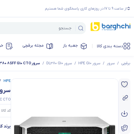
از ساعت 9 تا 17 در روزهای کاری پاسخگوی شما هستیم
جعبه باز
مجله برقچی
خر
دسته بندی کالا
برقچی
/
سرور
/
سرور HPE G10
/
سرور DL380 G10
/
سرور HPE DL380 8SFF G10 CTO مدل P19720-B21
/
HPE
سرور HPE DL380 8SFF G10 CTO مدل
NC CTO
کد کالا :
برند کال