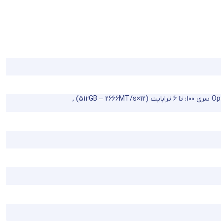
1×512GB – 2666MT/s)
,