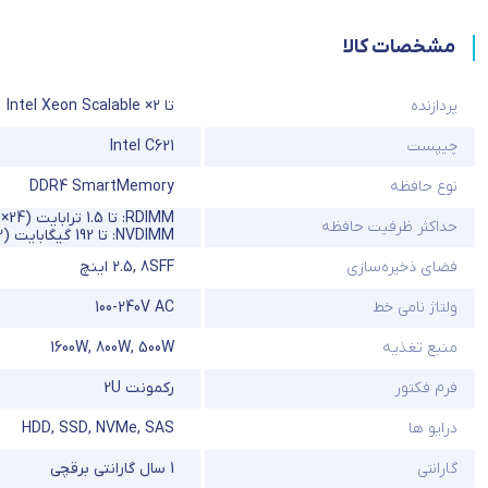
مشخصات کالا
پردازنده
تا 2× Intel Xeon Scalable
چیپست
Intel C621
نوع حافظه
DDR4 SmartMemory
RDIMM: تا 1.5 ترابایت (24×64GB – 2133MT/s)
حداکثر ظرفیت حافظه
NVDIMM: تا 192 گیگابایت (12×16GB – 2666MT/s)
فضای ذخیره‌سازی
8SFF
,
2.5 اینچ
ولتاژ نامی خط
100-240V AC
منبع تغذیه
500W
,
800W
,
1600W
فرم فکتور
رکمونت 2U
درایو ها
SAS
,
NVMe
,
SSD
,
HDD
گارانتی
1 سال گارانتی برقچی