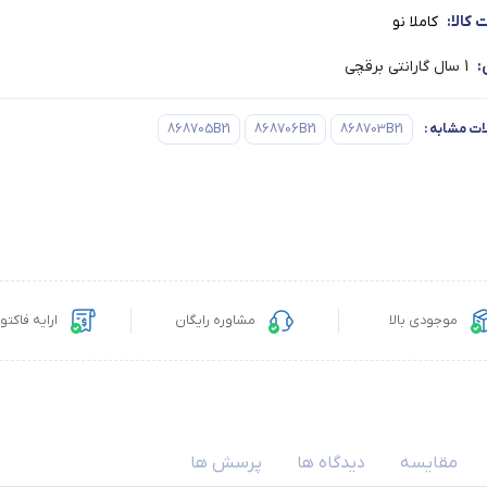
کالا:
کاملا نو
:
1 سال گارانتی برقچی
ت مشابه
:
868703B21
868706B21
868705B21
موجودی بالا
مشاوره رایگان
ارایه فاکت
مقایسه
دیدگاه ها
پرسش ها