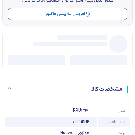
صدور آنلاین پيش فاكتور سریع و اختصاصي (خرید سازمانی)
افزودن به پیش فاکتور
مشخصات کالا
مدل
RRU3971
پارت نامبر
02311KHK
برند
هوآوی | Huawei