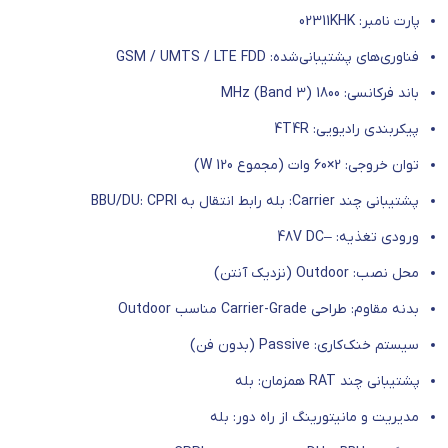
پارت نامبر: 02311KHK
فناوری‌های پشتیبانی‌شده: GSM / UMTS / LTE FDD
باند فرکانسی: 1800 MHz (Band 3)
پیکربندی رادیویی: 4T4R
توان خروجی: 2×60 وات (مجموع 120 W)
پشتیبانی چند Carrier: بله
رابط انتقال به BBU/DU: CPRI
ورودی تغذیه: –48V DC
محل نصب: Outdoor (نزدیک آنتن)
بدنه مقاوم: طراحی Carrier-Grade مناسب Outdoor
سیستم خنک‌کاری: Passive (بدون فن)
پشتیبانی چند RAT همزمان: بله
مدیریت و مانیتورینگ از راه دور: بله