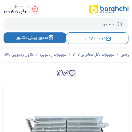
تخفیفات ویژه
از برقچی ارزان بخر
صدور پیش فاکتور
خرید سازمانی
برقچی
/
تجهیزات دکل مخابراتی BTS
/
تجهیزات رادیویی
/
ماژول رادیویی RRU
/