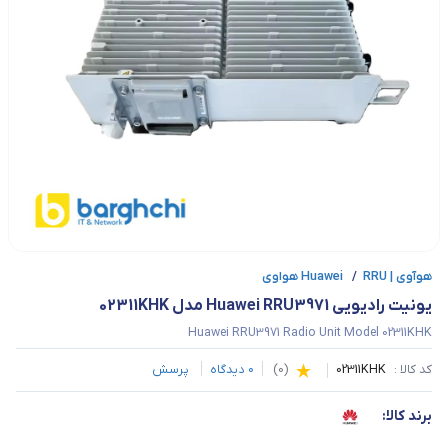
هوآوی | Huawei
RRU هواوی
/
یونیت رادیویی Huawei RRU3971 مدل 02311KHK
Huawei RRU3971 Radio Unit Model 02311KHK
کد کالا :
02311KHK
(
0
)
0
دیدگاه
پرسش
برند کالا: