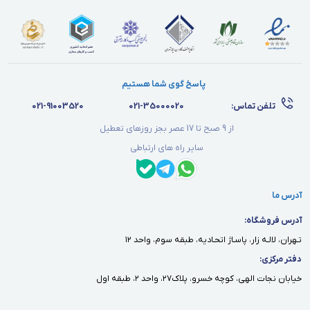
پاسخ گوی شما هستیم
تلفن تماس:
021-35000020
021-91003520
از 9 صبح تا 17 عصر بجز روزهای تعطیل
سایر راه های ارتباطی
آدرس ما
آدرس فروشگاه:
تـهران، لالـه زار، پاسـاژ اتحـاديه، طبقه سوم، واحد ١٢
دفتر مركزى:
خيابان نجات الهى، كوچه خسرو، پلاك٢٧، واحد ٢، طبقه اول