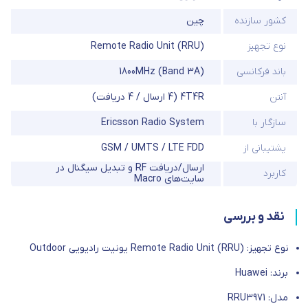
کشور سازنده
چین
نوع تجهیز
Remote Radio Unit (RRU)
باند فرکانسی
1800MHz (Band 3A)
آنتن
4T4R (4 ارسال / 4 دریافت)
سازگار با
Ericsson Radio System
پشتیبانی از
GSM / UMTS / LTE FDD
ارسال/دریافت RF و تبدیل سیگنال در
کاربرد
سایت‌های Macro
نقد و بررسی
نوع تجهیز: Remote Radio Unit (RRU) یونیت رادیویی Outdoor
برند: Huawei
مدل: RRU3971