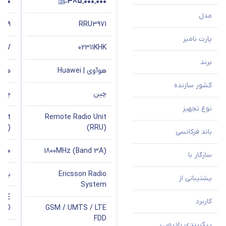
٬۰۰۰
۳۸۵٬۰۰۰٬۰۰۰
مدل
309
RRU3971
پارت نامبر
TVV
02311KHK
برند
هوآوی | Huawei
هوآوی 
کشور سازنده
چین
چین
نوع تجهیز
nit
Remote Radio Unit
RU)
(RRU)
باند فرکانسی
1800MHz (Band 3A)
800 مگاهرتز (Band 20)
سازگار با
Ericsson Radio
باBBU و DUهای هواوی
پشتیبانی از
System
LTE
کاربرد
FDD
GSM / UMTS / LTE
FDD
پیکربندی رادیویی