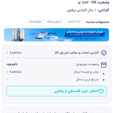
وضعیت کالا:
کاملا نو
گارانتی:
1 سال گارانتی برقچی
محصولات مشابه
:
02311TVV
RRU5517T
02311QMD
گارانتی اصالت و سلامت فیزیکی کالا
مشاهده
وضعیت موجودی
ناموجود
زمان و هزینه ارسال
مشاهده
سریع ترین ارسال
-
امکان خرید اقساطی از یکتاپی