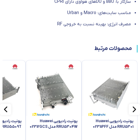
سازگار با: BBU و DUهای هواوی دارای CPRI
مناسب سایت‌های: Macro و Urban
مصرف انرژی: بهینه نسبت به خروجی RF
محصولات مرتبط
یونیت رادیویی Huawei
یونیت رادیویی Huawei
RRU5301 مدل 02311PFF
RRU5304W مدل 02312GCS
RRU5509T مدل 02312GEB