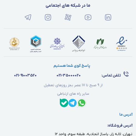
ما در شبکه های اجتماعی
پاسخ گوی شما هستیم
تلفن تماس:
021-35000020
021-91003520
از 9 صبح تا 17 عصر بجز روزهای تعطیل
سایر راه های ارتباطی
آدرس ما
آدرس فروشگاه:
تـهران، لالـه زار، پاسـاژ اتحـاديه، طبقه سوم، واحد ١٢