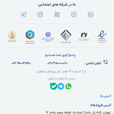
ما در شبکه های اجتماعی
پاسخ گوی شما هستیم
تلفن تماس:
021-35000020
021-91003520
از 9 صبح تا 17 عصر بجز روزهای تعطیل
سایر راه های ارتباطی
آدرس ما
آدرس فروشگاه:
تـهران، لالـه زار، پاسـاژ اتحـاديه، طبقه سوم، واحد ١٢