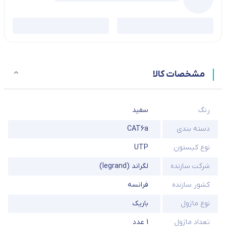
مشخصات کالا
رنگ
سفید
دسته بندی
CAT6a
نوع کیستون
UTP
شرکت سازنده
لگراند (legrand)
کشور سازنده
فرانسه
نوع ماژول
باریک
تعداد ماژول
1 عدد