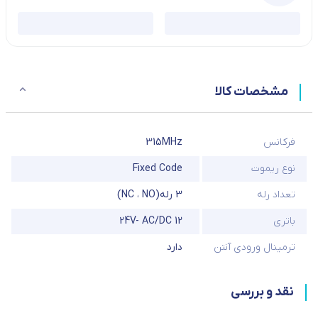
مشخصات کالا
فرکانس
315MHz
نوع ریموت
Fixed Code
تعداد رله
3 رله(NC ، NO)
باتری
24V- AC/DC 12
ترمینال ورودی آنتن
دارد
نقد و بررسی