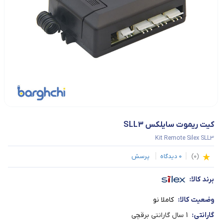
کیت ریموت سایلکس SLL3
Kit Remote Silex SLL3
(
0
)
0
دیدگاه
پرسش
برند کالا:
وضعیت کالا:
کاملا نو
گارانتی:
1 سال گارانتی برقچی