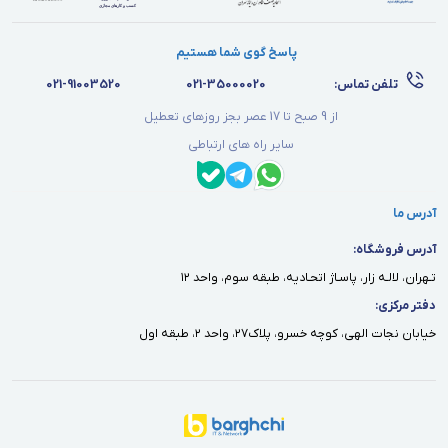
پاسخ گوی شما هستیم
تلفن تماس:
021-35000020
021-91003520
از 9 صبح تا 17 عصر بجز روزهای تعطیل
سایر راه های ارتباطی
آدرس ما
آدرس فروشگاه:
تـهران، لالـه زار، پاسـاژ اتحـاديه، طبقه سوم، واحد ١٢
دفتر مركزى:
خيابان نجات الهى، كوچه خسرو، پلاك٢٧، واحد ٢، طبقه اول