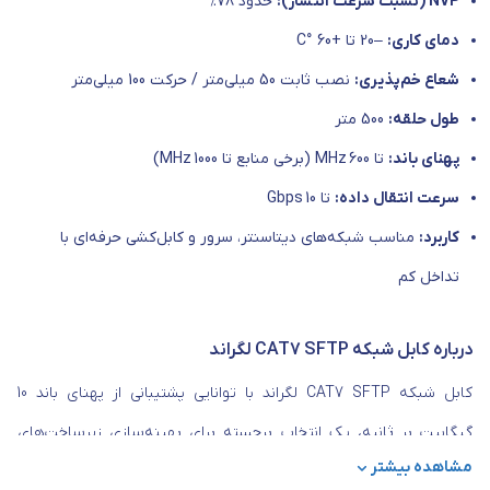
NVP (نسبت سرعت انتشار):
حدود 78٪
دمای کاری:
–20 تا +60 °C
شعاع خم‌پذیری:
نصب ثابت 50 میلی‌متر / حرکت 100 میلی‌متر
طول حلقه:
500 متر
پهنای باند:
تا 600 MHz (برخی منابع تا 1000 MHz)
سرعت انتقال داده:
تا 10 Gbps
کاربرد:
مناسب شبکه‌های دیتاسنتر، سرور و کابل‌کشی حرفه‌ای با
تداخل کم
درباره کابل شبکه CAT7 SFTP لگراند
کابل شبکه CAT7 SFTP لگراند با توانایی پشتیبانی از پهنای باند 10
گیگابیت بر ثانیه، یک انتخاب برجسته برای بهینه‌سازی زیرساخت‌های
مشاهده بیشتر
شبکه در پروژه‌های پیشرفته به شمار می‌آید. این کابل مطابق با