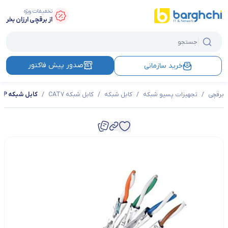
تخفیفات ویژه
از برقچی ارزان بخر
صدور پیش فاکتور
خرید سازمانی
برقچی
/
تجهیزات پسیو شبکه
/
کابل شبکه
/
کابل شبکه CAT7
/
کابل شبکه CAT7 SFTP لگراند