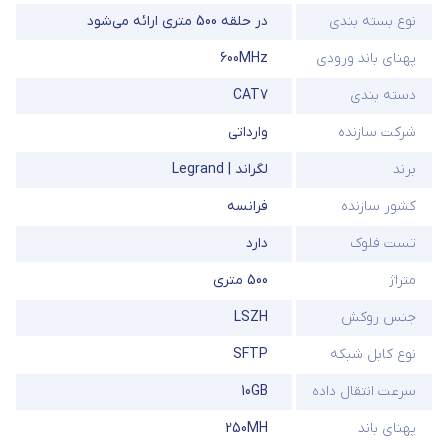
نوع بسته بندی
در حلقه 500 متری ارائه می‌شود
پهنای باند ورودی
600MHz
دسته بندی
CAT7
شرکت سازنده
وارداتی
برند
لگراند | Legrand
کشور سازنده
فرانسه
تست فلوک
دارد
متراژ
500 متری
جنس روکش
LSZH
نوع کابل شبکه
SFTP
سرعت انتقال داده
10GB
پهنای باند
250MH