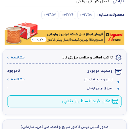
گارانتی:
1 سال گارانتی برقچی
محصولات مشابه
:
032758
032776
032857
گارانتی اصالت و سلامت فیزیکی کالا
مشاهده
وضعیت موجودی
ناموجود
زمان و هزینه ارسال
مشاهده
سریع ترین ارسال
-
امکان خرید اقساطی از یکتاپی
صدور آنلاین پيش فاكتور سریع و اختصاصي (خرید سازمانی)