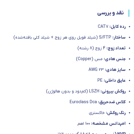
نقد و بررسی
رده کابل:
CAT7
ساختار:
S/FTP (شیلد فویل روی هر زوج + شیلد کلی بافته‌شده)
تعداد زوج:
4 زوج (8 رشته)
جنس هادی:
مس (Copper)
سایز هادی:
AWG 23
عایق داخلی:
PE
روکش بیرونی:
LSZH (کم‌دود و بدون هالوژن)
کلاس ضدحریق:
Euroclass Dca
رنگ روکش:
خاکستری
امپدانس مشخصه:
100 اهم