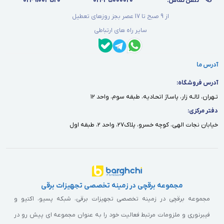
تلفن تماس:
021-35000020
021-91003520
از 9 صبح تا 17 عصر بجز روزهای تعطیل
سایر راه های ارتباطی
آدرس ما
آدرس فروشگاه:
تـهران، لالـه زار، پاسـاژ اتحـاديه، طبقه سوم، واحد ١٢
دفتر مركزى:
خيابان نجات الهى، كوچه خسرو، پلاك٢٧، واحد ٢، طبقه اول
مجموعه برقچی در زمینه تخصصی تجهیزات برقی
مجموعه برقچی در زمینه تخصصی تجهیزات برقی، شبکه پسیو، اکتیو و
فیبرنوری و ملزومات مرتبط فعالیت خود را به عنوان مجموعه ای پیش رو در