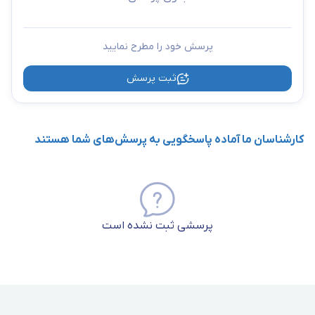
لگراند
با سرعت انتقال 10 گیگابیت بر ثانیه، پهنای باند 600 مگاهرتز و
ساختار S/FTP، بهترین گزینه برای شبکه‌های حرفه‌ای، مراکز داده و
پرسش خود را مطرح نمایید
محیط‌های پرنویز است. همچنین، روکش LSZH آن از انتشار دود سمی در
ثبت پرسش
هنگام حریق جلوگیری می‌کند و ایمنی بالایی را فراهم می‌سازد. ما در
برقچی علاوه بر تأمین کالا با بهترین قیمت بازار، مشاوره رایگان ارائه
کارشناسان ما آماده پاسخگویی به پرسش‌های شما هستند
می‌دهیم تا شما بتوانید یک انتخاب درست و متناسب با نیاز خود داشته
باشید.
پرسشی ثبت نشده است