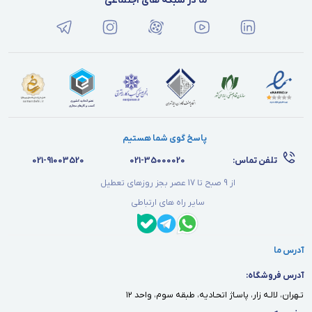
ما در شبکه های اجتماعی
پاسخ گوی شما هستیم
تلفن تماس:
021-35000020
021-91003520
از 9 صبح تا 17 عصر بجز روزهای تعطیل
سایر راه های ارتباطی
آدرس ما
آدرس فروشگاه:
تـهران، لالـه زار، پاسـاژ اتحـاديه، طبقه سوم، واحد ١٢