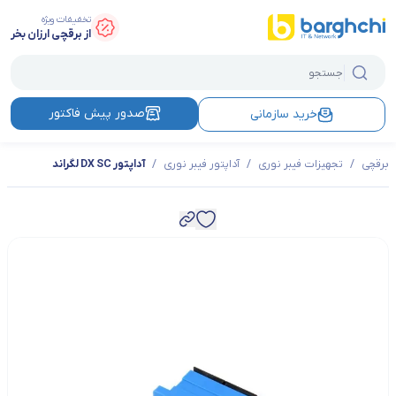
تخفیفات ویژه
از برقچی ارزان بخر
صدور پیش فاکتور
خرید سازمانی
برقچی
/
تجهیزات فیبر نوری
/
آداپتور فیبر نوری
/
آداپتور DX SC لگراند