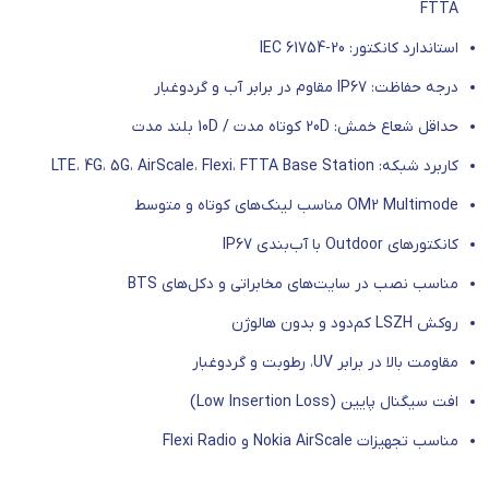
FTTA
استاندارد کانکتور: IEC 61754-20
درجه حفاظت: IP67 مقاوم در برابر آب و گردوغبار
حداقل شعاع خمش: 20D کوتاه مدت / 10D بلند مدت
کاربرد شبکه: LTE، 4G، 5G، AirScale، Flexi، FTTA Base Station
OM2 Multimode مناسب لینک‌های کوتاه و متوسط
کانکتورهای Outdoor با آب‌بندی IP67
مناسب نصب در سایت‌های مخابراتی و دکل‌های BTS
روکش LSZH کم‌دود و بدون هالوژن
مقاومت بالا در برابر UV، رطوبت و گردوغبار
افت سیگنال پایین (Low Insertion Loss)
مناسب تجهیزات Nokia AirScale و Flexi Radio