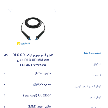
مشخصه ها
کابل فیبر نوری نوکیا DLC OD
DLC OD MM 5m مدل
امتیاز
A
FUFAR 473287A
بدون امتیاز
بدون
قیمت
٬۰۰۰
۱٬۷۰۰٬۰۰۰
نوع کابل فیبر نوری
Outdoor (اوت دور)
Outdoor
نوع فیبر
مالتی مود (MM)
مالتی