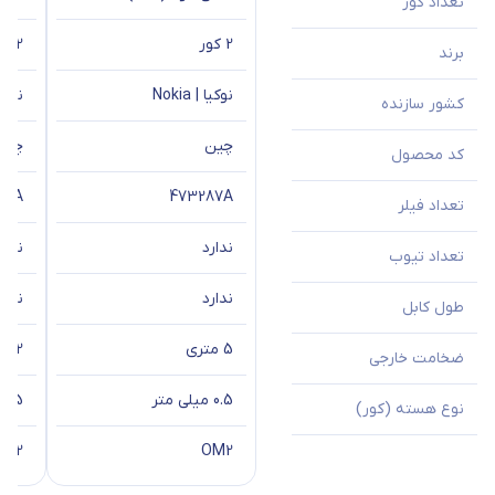
تعداد کور
2 کور
2 کور
برند
نوکیا | Nokia
نوکیا | 
کشور سازنده
چین
چین
کد محصول
88A
473287A
تعداد فیلر
ندارد
ندار
تعداد تیوب
ندارد
ندار
طول کابل
5 متری
2 متری
ضخامت خارجی
0.5 میلی متر
0.5 میلی متر
نوع هسته (کور)
OM2
OM2