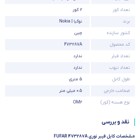
تعداد کور
2 کور
برند
نوکیا | Nokia
کشور سازنده
چین
کد محصول
473287A
تعداد فیلر
ندارد
تعداد تیوب
ندارد
طول کابل
5 متری
ضخامت خارجی
0.5 میلی متر
نوع هسته (کور)
OM2
نقد و بررسی
مشخصات کابل فیبر نوری FUFAR 473287A