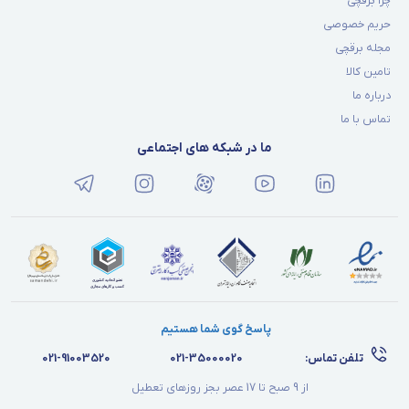
چرا برقچی
حریم خصوصی
مجله برقچی
تامین کالا
درباره ما
تماس با ما
ما در شبکه های اجتماعی
پاسخ گوی شما هستیم
تلفن تماس:
021-35000020
021-91003520
از 9 صبح تا 17 عصر بجز روزهای تعطیل