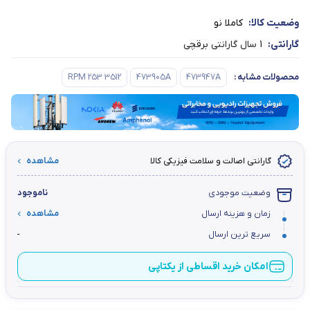
وضعیت کالا:
کاملا نو
گارانتی:
1 سال گارانتی برقچی
محصولات مشابه
:
473947A
473905A
RPM 253 3512
گارانتی اصالت و سلامت فیزیکی کالا
مشاهده
وضعیت موجودی
ناموجود
زمان و هزینه ارسال
مشاهده
سریع ترین ارسال
-
امکان خرید اقساطی از یکتاپی