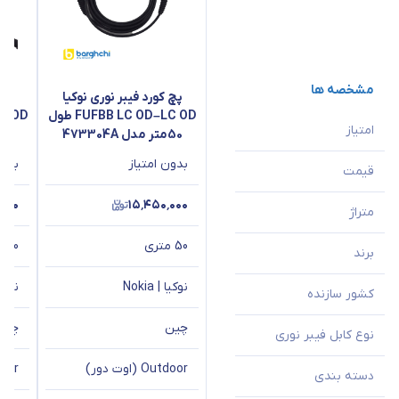
مشخصه ها
پچ‌ کورد فیبر نوری نوکیا
پچ 
FUFBB LC OD–LC OD طول
امتیاز
50متر مدل 473304A
60متر مدل 3947A
بدون امتیاز
بدون
قیمت
٬۰۰۰
۱۵٬۴۵۰٬۰۰۰
متراژ
50 متری
60 متر
برند
نوکیا | Nokia
نوکیا | 
کشور سازنده
چین
چین
نوع کابل فیبر نوری
Outdoor (اوت دور)
Outdoor
دسته بندی