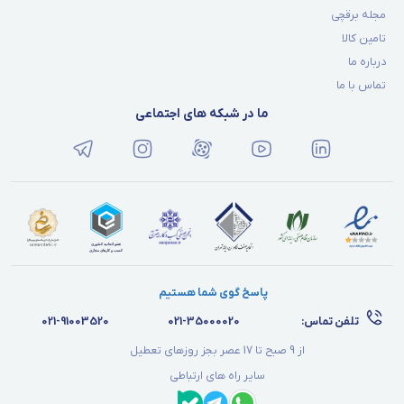
مجله برقچی
تامین کالا
درباره ما
تماس با ما
ما در شبکه های اجتماعی
پاسخ گوی شما هستیم
تلفن تماس:
021-35000020
021-91003520
از 9 صبح تا 17 عصر بجز روزهای تعطیل
سایر راه های ارتباطی