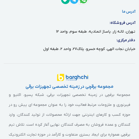
آدرس ما
آدرس فروشگاه:
تـهران، لالـه زار، پاسـاژ اتحـاديه، طبقه سوم، واحد ١٢
دفتر مركزى:
خيابان نجات الهى، كوچه خسرو، پلاك٢٧، واحد ٢، طبقه اول
مجموعه برقچی در زمینه تخصصی تجهیزات برقی
مجموعه برقچی در زمینه تخصصی تجهیزات برقی، شبکه پسیو، اکتیو و
فیبرنوری و ملزومات مرتبط فعالیت خود را به عنوان مجموعه ای پیش رو در
حوزه کسب و کارهای اینترنتی جهت ارائه محصولات از تولید کنندگان، وارد
کنندگان و عمده فروشان به مصرف کنندگان نهایی آغاز کرده است. تلاش تیم
برقچی همواره برای ایجاد بستری متفاوت و کارآمد در حوزه تجارت الکترونیک