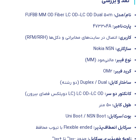
نقد و بررسی
نام/مدل:
FUFBB MM OD Fiber LC OD–LC OD Dual 50m
پارت‌نامبر:
473304A
کاربری:
اتصال در سایت‌های مخابراتی و دکل‌ها (RFM/RRH)
سازگاری:
Nokia NSN
نوع فیبر:
مالتی‌مود (MM)
گرید فیبر:
OM2
ساختار کابل:
Duplex / Dual (دو رشته)
کانکتور دو سر:
LC OD–LC OD (LC دوپلکس فضای بیرون)
طول کابل:
50 متر
بوت/سرکابل:
Uni Boot / NSN Boot
سرکابل انعطاف‌پذیر:
Flexible ended با تیوب محافظ
زاویه خم‌پذیری سرکابل:
حدود -100° تا +100°