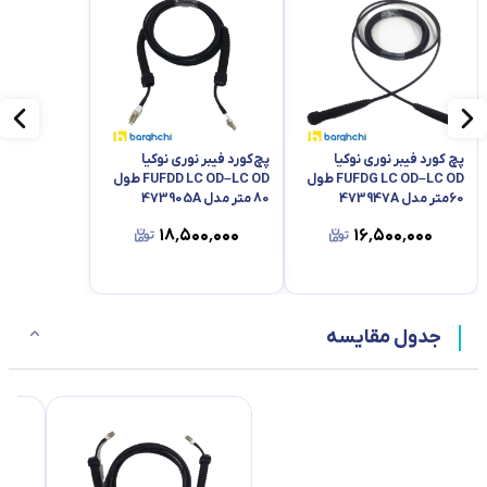
پچ کورد فیبر نوری نوکیا
پچ‌کورد فیبر نوری نوکیا
FUFDG LC OD–LC OD طول
FUFDD LC OD–LC OD طول
60متر مدل 473947A
80 متر مدل 473905A
۱۸٬۵۰۰٬۰۰۰
۱۶٬۵۰۰٬۰۰۰
جدول مقایسه