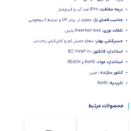
درجه حفاظت:
IP67 ضد آب و گردوغبار
مناسب فضای باز:
مقاوم در برابر UV و شرایط آب‌وهوایی
تلفات نوری:
Insertion loss پایین
مسیرکشی بهتر:
شعاع خمش کم و کابل‌کشی راحت‌تر
استاندارد کانکتور:
IEC 61754-20
استاندارد مواد:
RoHS و REACH
کشور سازنده :
چین
تأییدیه:
RoHS
محصولات مرتبط