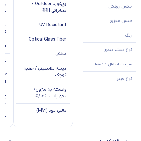
پچ‌کورد Outdoor /
جنس روکش
مخابراتی RRH
مخابر
جنس مغزی
oke
UV-Resistant
ree
رنگ
Optical Glass Fiber
iber
نوع بسته بندی
مشکی
مشک
سرعت انتقال داده‌ها
کیسه پلاستیکی / جعبه
کوچک
کیسه
نوع فیبر
کوچ
وابسته به ماژول/
تجهیزات تا 1G/10G
وابس
تجهیزا
مالتی مود (MM)
مالتی