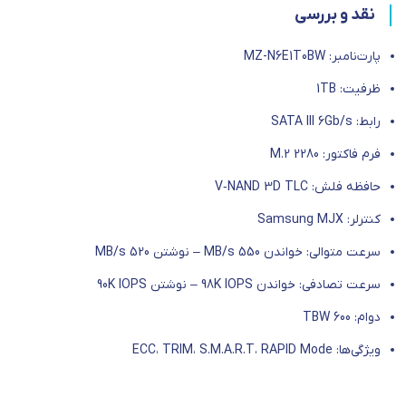
نقد و بررسی
پارت‌نامبر: MZ-N6E1T0BW
ظرفیت: 1TB
رابط: SATA III 6Gb/s
فرم فاکتور: M.2 2280
حافظه فلش: V‑NAND 3D TLC
کنترلر: Samsung MJX
سرعت متوالی: خواندن 550 MB/s – نوشتن 520 MB/s
سرعت تصادفی: خواندن 98K IOPS – نوشتن 90K IOPS
دوام: 600 TBW
ویژگی‌ها: ECC، TRIM، S.M.A.R.T، RAPID Mode