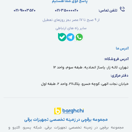
پاسخ گوی شما هستیم
تلفن تماس:
021-35000020
021-91003520
از 9 صبح تا 17 عصر بجز روزهای تعطیل
سایر راه های ارتباطی
آدرس ما
آدرس فروشگاه:
تـهران، لالـه زار، پاسـاژ اتحـاديه، طبقه سوم، واحد ١٢
دفتر مركزى:
خيابان نجات الهى، كوچه خسرو، پلاك٢٧، واحد ٢، طبقه اول
مجموعه برقچی در زمینه تخصصی تجهیزات برقی
مجموعه برقچی در زمینه تخصصی تجهیزات برقی، شبکه پسیو، اکتیو و