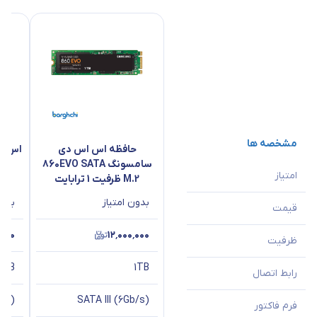
مشخصه ها
حافظه اس اس دی
اس ا
سامسونگ 860EVO SATA
nch
امتیاز
M.2 ظرفیت 1 ترابایت
ظر
بدون امتیاز
بدون
قیمت
٬۰۰۰
۱۲٬۰۰۰٬۰۰۰
ظرفیت
92TB
1TB
رابط اتصال
b/s)
SATA III (6Gb/s)
فرم فاکتور