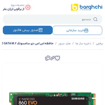
تخفیفات ویژه
از برقچی ارزان بخر
صدور پیش فاکتور
خرید سازمانی
برقچی
/
ذخیره ساز ها
/
هارد سرور
/
حافظه اس اس دی سامسونگ 860EVO SATA M.2 ظرفیت 1 ترابایت