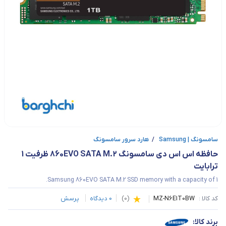
سامسونگ | Samsung
/
هارد سرور سامسونگ
حافظه اس اس دی سامسونگ 860EVO SATA M.2 ظرفیت 1 
ترابایت
Samsung 860EVO SATA M.2 SSD memory with a capacity of 1.
کد کالا :
MZ-N6E1T0BW
(
0
)
0
دیدگاه
پرسش
برند کالا: