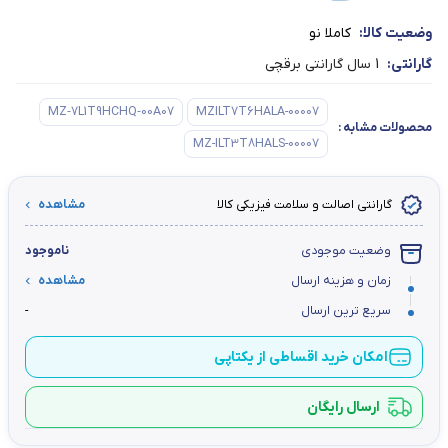
وضعیت کالا:
کاملا نو
گارانتی:
1 سال گارانتی برقچی
MZ‑7L1T9HCHQ‑00A07
MZILT7T6HALA-00007
محصولات مشابه
:
MZ-ILT3T8HALS-00007
گارانتی اصالت و سلامت فیزیکی کالا
مشاهده
وضعیت موجودی
ناموجود
زمان و هزینه ارسال
مشاهده
سریع ترین ارسال
-
امکان خرید اقساطی از یکتاپی
ارسال رایگان