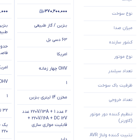
٬۰۰۰
۲۷۰٬۲۰۰٬۰۰۰
نوع سوخت
بنزین / گاز طبیعی
بنزین
میزان صدا
طبیع
63 دسی بل
کشور سازنده
فاصله 7 
امریکا
نوع موتور
امریک
OHV چهار زمانه
تعداد سیلندر
OHV چهار زمان
1
ظرفیت باک سوخت
1
مخزن 14 لیتری بنزین
تعداد خروجی
32 لیتر
2 عدد 220V/13A + 1 عدد
تنظیم کننده دور موتور
220V/16A + DC 12V +
(گاورنر)
قابلیت موازی سازی
یک خ
220 ولت 30 آمپر
تثبیت کننده ولتاژ AVR
دارد