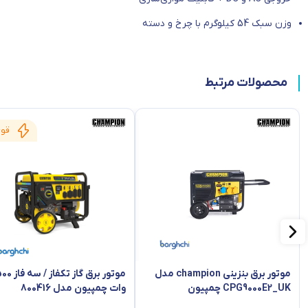
وزن سبک 54 کیلوگرم با چرخ و دسته
محصولات مرتبط
قوی
موتور برق بنزینی champion مدل
موتور برق گاز تکفاز
CPG9000E2_UK چمپیون
وات چمپیون مدل 800416