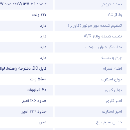
تعداد خروجی
2 عدد 220V/13A + 1 عدد 220V/16A + DC 12V + قابلیت موازی سازی
ولتاژ AC
220 ولت
تنظیم کننده دور موتور (گاورنر)
دارد
تثبیت کننده ولتاژ AVR
دارد
نمایشگر میزان سوخت
دارد
چرخ و دسته
دارد
اقلام همراه
کابل DC، دفترچه راهنما، لوازم جانبی پایه‌ای
توان استارت
5500 وات
توان کاری
4.0 کیلووات
امپر کاری
حدود 16.6 آمپر
امپر استارت
حدود 22.9 آمپر
جنس سیم پیچ
مس