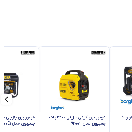
 چمپیون 6.5 کیلو وات
موتور برق کیفی بنزینی 2200 وات
چمپیون مدل 92001i
چمپیون مدل CPG4000E1