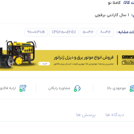
کالا:
کاملا نو
:
1 سال گارانتی برقچی
ت مشابه
:
800416
500416
CPG6500E2-EU
97001i-P-UK
موجودی بالا
مشاوره رایگان
ارایه فاکت
دیدگاه ها
پرسش ها