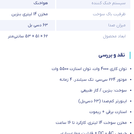
سیستم خنک کننده
هواخنک
ظرفیت باک سوخت
مخزن 14 لیتری بنزین
میزان صدا
63 دسی بل
ابعاد محصول
62 × 51 × 53 سانتی‌متر
نقد و بررسی
توان کاری 4000 وات، توان استارت 5500 وات
موتور 224 سی‌سی، تک سیلندر، 4 زمانه
سوخت: بنزین / گاز طبیعی
اینورتر کم‌صدا (63 دسی‌بل)
استارت برقی + ریموت
مخزن سوخت 14 لیتری، کارکرد تا 16 ساعت
خروجی AC و DC + قابلیت موازی‌سازی