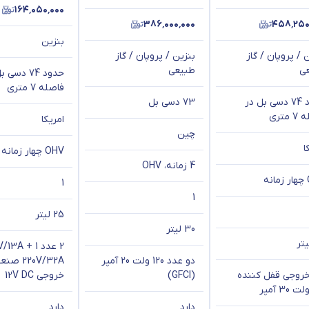
۱۶۴٬۰۵۰٬۰۰۰
۳۸۶٬۰۰۰٬۰۰۰
۴۵۸٬۲۵۰
بنزین
 / پروپان / گاز
بنزین / پروپان / گاز
ی
طبیعی
حدود 74 دسی
فاصله 7 متری
حدود 74 دسی بل در
73 دسی بل
متری
امریکا
چین
ا
OHV چهار زمانه
4 زمانه، OHV
ه
1
1
25 لیتر
30 لیتر
دو عدد 120 ولت 20 آمپر
220V/32A 
روجی قفل کننده
(GFCI)
خروجی 12V DC
دارد
دارد