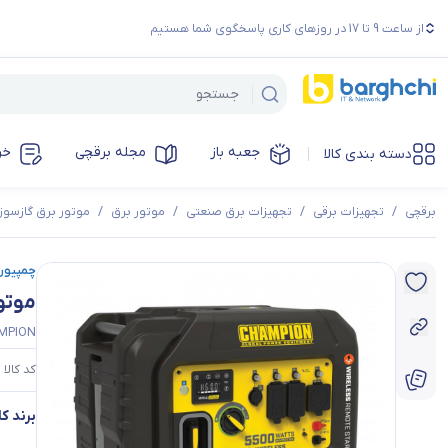
از ساعت 9 تا 17 در روزهای کاری پاسخگوی شما هستیم
جعبه باز
مجله برقچی
خر
دسته بندی کالا
برقچی
/
تجهیزات برقی
/
تجهیزات برق صنعتی
/
موتور برق
/
موتور برق گازسوز
چمپیون | ion
موتور برق 
HAMPION
کد کالا :
برند کال