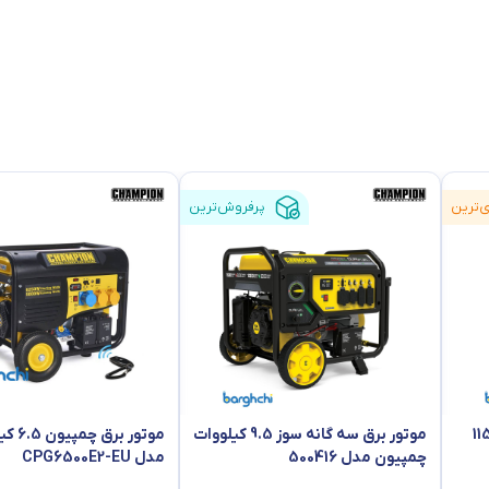
‌ترین
پرفروش‌ترین
 / سه فاز 11500
موتور برق سه گانه سوز 9.5 کیلووات
موتور برق
چمپیون مدل 500416
مدل CPG6500E2-EU