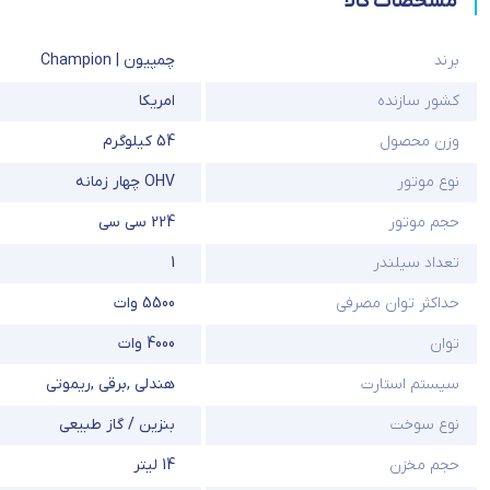
مشخصات کالا
برند
چمپیون | Champion
کشور سازنده
امریکا
وزن محصول
54 کیلوگرم
نوع موتور
OHV چهار زمانه
حجم موتور
224 سی سی
تعداد سیلندر
1
حداکثر توان مصرفی
5500 وات
توان
4000 وات
سیستم استارت
هندلی
,
برقی
,
ریموتی
نوع سوخت
بنزین / گاز طبیعی
حجم مخزن
14 لیتر