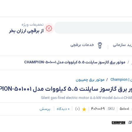
تخفیفات ویژه
از برقچی ارزان بخر
ید سازمانی
خدمات برقچی
/
موتور برق گازسوز سایلنت 5.5 کیلووات مدل 501001-CHAMPION
Champ
/
موتور برق چمپیون
گازسوز سایلنت 5.5 کیلووات مدل 501001-CHAMPION
Silent gas-fired electric motor 5.5 kW model 501001-C
501001
SKU:
4060069
(
0
)
0
دیدگاه
پرسش
ا: