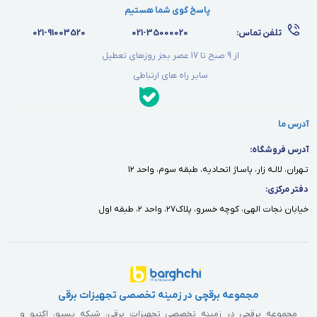
پاسخ گوی شما هستیم
تلفن تماس:
021-35000020
021-91003520
از 9 صبح تا 17 عصر بجز روزهای تعطیل
سایر راه های ارتباطی
آدرس ما
آدرس فروشگاه:
تـهران، لالـه زار، پاسـاژ اتحـاديه، طبقه سوم، واحد ١٢
دفتر مركزى:
خيابان نجات الهى، كوچه خسرو، پلاك٢٧، واحد ٢، طبقه اول
مجموعه برقچی در زمینه تخصصی تجهیزات برقی
مجموعه برقچی در زمینه تخصصی تجهیزات برقی، شبکه پسیو، اکتیو و