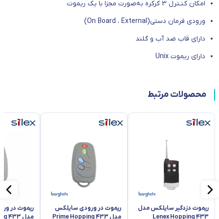
امکان کنـترل 3 کرکره به‌صورت مجزا با یک ریموت
ورودی فرمان دستی(On Board ، External)
دارای قاب ضد آب و گلند
دارای ریموت Unix
محصولات مرتبط
ریموت دزدگیر سایلکس مدل
ریموت در ورودی سایلکس
ریموت در ور
Lenex Hopping 433
مدل Prime Hopping 433
مدل Prime Learning 433