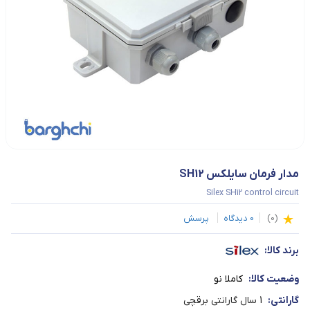
مدار فرمان سایلکس SH12
Silex SH12 control circuit
(
0
)
0
دیدگاه
پرسش
برند کالا:
وضعیت کالا:
کاملا نو
گارانتی:
1 سال گارانتی برقچی