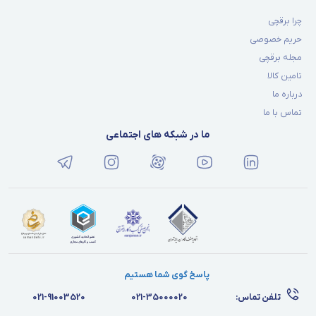
چرا برقچی
حریم خصوصی
مجله برقچی
تامین کالا
درباره ما
تماس با ما
ما در شبکه های اجتماعی
پاسخ گوی شما هستیم
تلفن تماس:
021-35000020
021-91003520