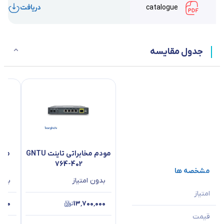
catalogue
دریافت
جدول مقایسه
مودم مخابراتی تاینت GNTU
764-402
مشخصه ها
بدون امتیاز
بدون
امتیاز
٬۰۰۰
۱۳٬۷۰۰٬۰۰۰
قیمت