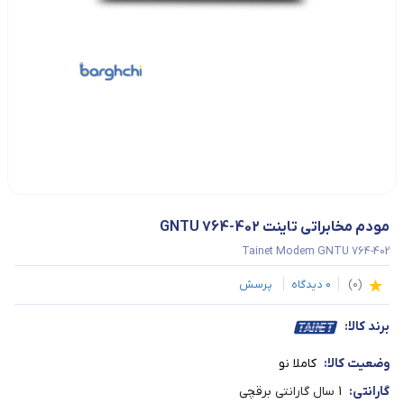
مودم مخابراتی تاینت GNTU 764-402
Tainet Modem GNTU 764-402
(
0
)
0
دیدگاه
پرسش
برند کالا:
وضعیت کالا:
کاملا نو
گارانتی:
1 سال گارانتی برقچی