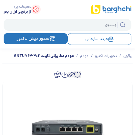
تخفیفات ویژه
از برقچی ارزان بخر
صدور پیش فاکتور
خرید سازمانی
برقچی
/
تجهیزات اکتیو
/
مودم
/
مودم مخابراتی تاینت GNTU 764-402