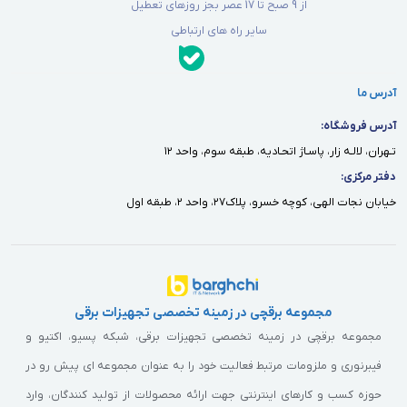
از 9 صبح تا 17 عصر بجز روزهای تعطیل
سایر راه های ارتباطی
آدرس ما
آدرس فروشگاه:
تـهران، لالـه زار، پاسـاژ اتحـاديه، طبقه سوم، واحد ١٢
دفتر مركزى:
خيابان نجات الهى، كوچه خسرو، پلاك٢٧، واحد ٢، طبقه اول
مجموعه برقچی در زمینه تخصصی تجهیزات برقی
مجموعه برقچی در زمینه تخصصی تجهیزات برقی، شبکه پسیو، اکتیو و
فیبرنوری و ملزومات مرتبط فعالیت خود را به عنوان مجموعه ای پیش رو در
حوزه کسب و کارهای اینترنتی جهت ارائه محصولات از تولید کنندگان، وارد