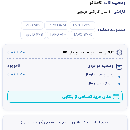
وضعیت کالا:
کاملا نو
گارانتی:
1 سال گارانتی برقچی
TAPO S220
TAPO P110M
TAPO L530E
محصولات مشابه
:
Tapo D230S1
TAPO H100
TAPO S200D
گارانتی اصالت و سلامت فیزیکی کالا
مشاهده
وضعیت موجودی
ناموجود
زمان و هزینه ارسال
مشاهده
سریع ترین ارسال
-
امکان خرید اقساطی از یکتاپی
صدور آنلاین پيش فاكتور سریع و اختصاصي (خرید سازمانی)