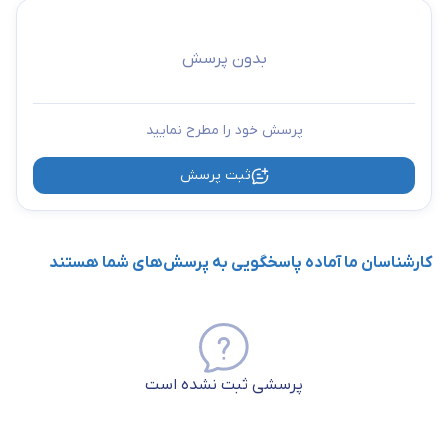
☑️ نصب و نگهداری آسان:
کلید Tapo S210 با طراحی ساده خود به‌راحتی
نصب می‌شود و بر خلاف
کلید و پریز
معمولی نیازی به دانش تخصصی
بدون پرسش
پیچیده ندارد. راهنمای نصب در اپلیکیشن وجود دارد و مراحل کار را
به‌وضوح نشان می‌دهد.
پرسش خود را مطرح نمایید
ثبت پرسش
کارشناسان ما آماده پاسخگویی به پرسش‌های شما هستند
پرسشی ثبت نشده است
کلید تک پل هوشمند مدل TAPO S210 چه کاربردهایی دارد؟