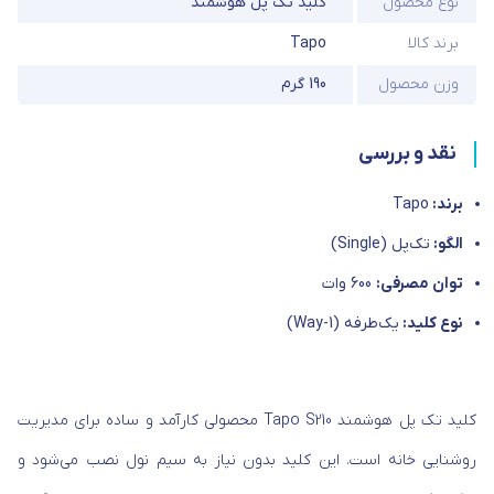
نوع محصول
کلید تک پل هوشمند
برند کالا
Tapo
وزن محصول
190 گرم
نقد و بررسی
برند:
Tapo
الگو: ‏
تک‌پل (Single)
توان مصرفی:
‏600 وات
نوع کلید:
‏یک‌طرفه (1-Way)
کلید تک پل هوشمند Tapo S210 محصولی کارآمد و ساده برای مدیریت
روشنایی خانه است. این کلید بدون نیاز به سیم نول نصب می‌شود و