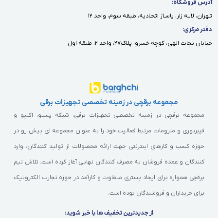
آدرس فروشگاه:
تـهران، لالـه زار، پاسـاژ اتحـاديه، طبقه سوم، واحد ١٢
دفتر مركزى:
خيابان نجات الهى، كوچه خسرو، پلاك٢٧، واحد ٢، طبقه اول
مجموعه برقچی در زمینه تخصصی تجهیزات برقی
مجموعه برقچی در زمینه تخصصی تجهیزات برقی، شبکه پسیو، اکتیو و
فیبرنوری و ملزومات مرتبط فعالیت خود را به عنوان مجموعه ای پیش رو در
حوزه کسب و کارهای اینترنتی جهت ارائه محصولات از تولید کنندگان، وارد
کنندگان و عمده فروشان به مصرف کنندگان نهایی آغاز کرده است. تلاش تیم
برقچی همواره برای ایجاد بستری متفاوت و کارآمد در حوزه تجارت الکترونیک
برای خریداران و فروشندگان بوده است.
از جدیدترین تخفیف ها با خبر شوید: