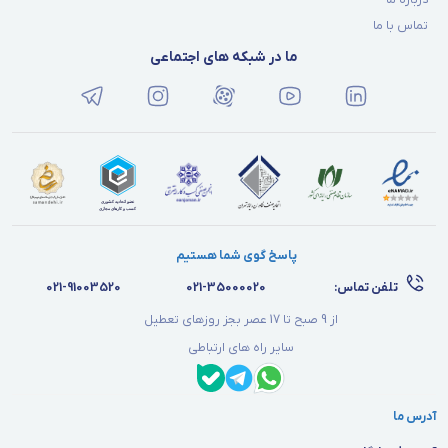
درباره ما
تماس با ما
ما در شبکه های اجتماعی
پاسخ گوی شما هستیم
تلفن تماس:
021-35000020
021-91003520
از 9 صبح تا 17 عصر بجز روزهای تعطیل
سایر راه های ارتباطی
آدرس ما