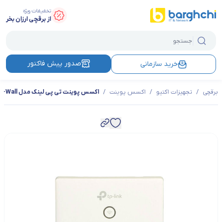
تخفیفات ویژه
از برقچی ارزان بخر
صدور پیش فاکتور
خرید سازمانی
برقچی
/
تجهیزات اکتیو
/
اکسس پوینت
/
اکسس پوینت تی پی لینک مدل EAP115-Wall