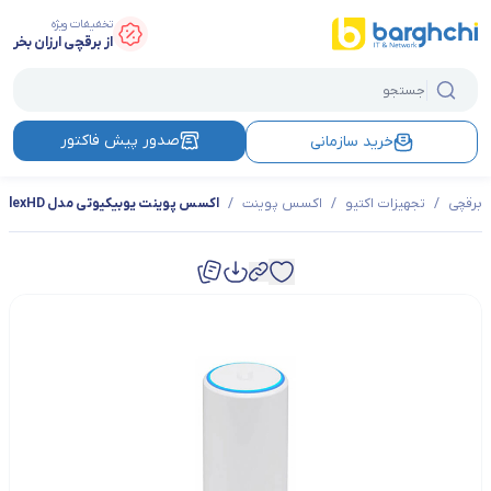
تخفیفات ویژه
از برقچی ارزان بخر
صدور پیش فاکتور
خرید سازمانی
برقچی
/
تجهیزات اکتیو
/
اکسس پوینت
/
اکسس پوینت یوبیکیوتی مدل UniFi FlexHD