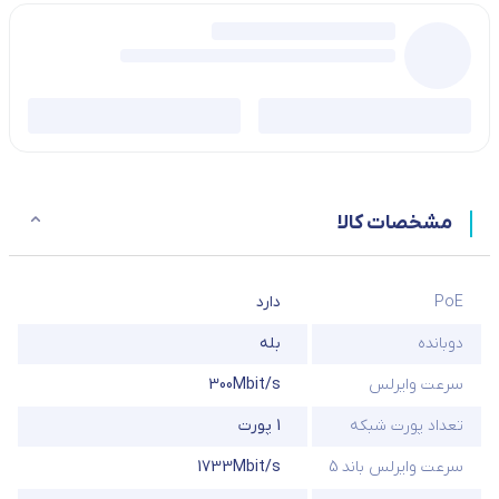
مشخصات کالا
PoE
دارد
دوبانده
بله
سرعت وایرلس
300Mbit/s
تعداد پورت شبکه
1 پورت
سرعت وایرلس باند 5
1733Mbit/s