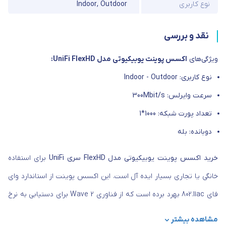
نوع کاربری
Outdoor
,
Indoor
نقد و بررسی
ویژگی‌های
اکسس پوینت یوبیکیوتی مدل UniFi FlexHD:
نوع کاربری: Indoor - Outdoor
سرعت وایرلس: 300Mbit/s
تعداد پورت شبکه: 1000*1
دوبانده: بله
خرید اکسس پوینت یوبیکیوتی مدل FlexHD سری UniFi
برای استفاده
خانگی یا تجاری بسیار ایده آل است. این اکسس پوینت از استاندارد وای
فای 802.11ac بهرد برده است که از فناوری Wave 2 برای دستیابی به نرخ
توان کل 2+ گیگابیت در ثانیه با باندهای 5 گیگاهرتز (4x4 MU-MIMO) و
مشاهده بیشتر