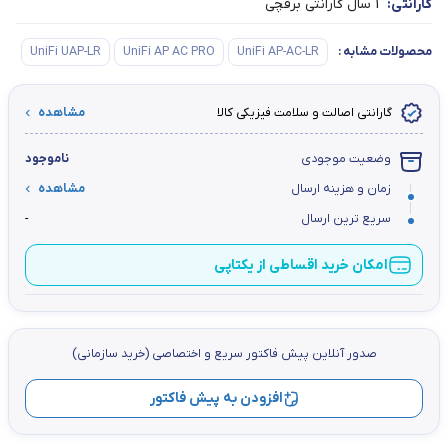
گارانتی:
1 سال گارانتی برقچی
محصولات مشابه
:
UniFi AP-AC-LR
UniFi AP AC PRO
UniFi UAP-LR
گارانتی اصالت و سلامت فیزیکی کالا
مشاهده
وضعیت موجودی
ناموجود
زمان و هزینه ارسال
مشاهده
سریع ترین ارسال
-
امکان خرید اقساطی از یکتاپی
صدور آنلاین پيش فاكتور سریع و اختصاصي (خرید سازمانی)
افزودن به پیش فاکتور