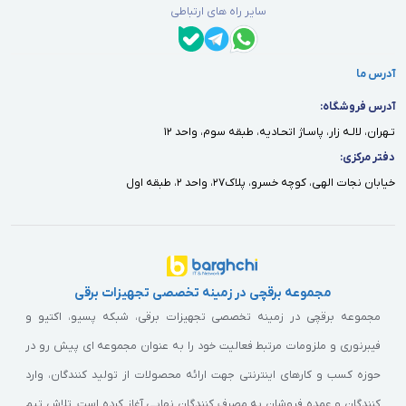
سایر راه های ارتباطی
آدرس ما
آدرس فروشگاه:
تـهران، لالـه زار، پاسـاژ اتحـاديه، طبقه سوم، واحد ١٢
دفتر مركزى:
خيابان نجات الهى، كوچه خسرو، پلاك٢٧، واحد ٢، طبقه اول
مجموعه برقچی در زمینه تخصصی تجهیزات برقی
مجموعه برقچی در زمینه تخصصی تجهیزات برقی، شبکه پسیو، اکتیو و
فیبرنوری و ملزومات مرتبط فعالیت خود را به عنوان مجموعه ای پیش رو در
حوزه کسب و کارهای اینترنتی جهت ارائه محصولات از تولید کنندگان، وارد
کنندگان و عمده فروشان به مصرف کنندگان نهایی آغاز کرده است. تلاش تیم