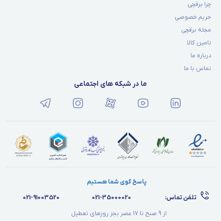
چرا برقچی
حریم خصوصی
مجله برقچی
تامین کالا
درباره ما
تماس با ما
ما در شبکه های اجتماعی
پاسخ گوی شما هستیم
تلفن تماس:
021-35000020
021-91003520
از 9 صبح تا 17 عصر بجز روزهای تعطیل